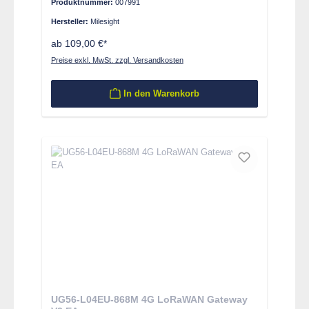
Produktnummer:
007991
Hersteller:
Milesight
ab 109,00 €*
Preise exkl. MwSt. zzgl. Versandkosten
In den Warenkorb
UG56-L04EU-868M 4G LoRaWAN Gateway