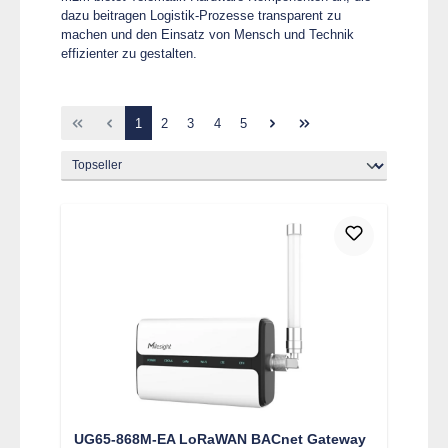
dazu beitragen Logistik-Prozesse transparent zu
machen und den Einsatz von Mensch und Technik
effizienter zu gestalten.
Seite
Seite
Seite
Seite
Seite
1
2
3
4
5
UG65-868M-EA LoRaWAN BACnet Gateway