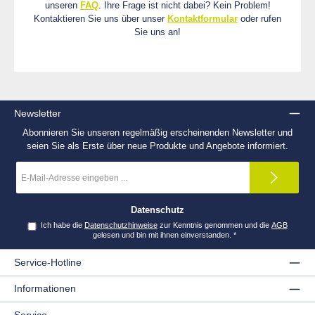
unseren
FAQ
. Ihre Frage ist nicht dabei? Kein Problem!
Kontaktieren Sie uns über unser
Kontaktformular
oder rufen
Sie uns an!
Newsletter
Abonnieren Sie unseren regelmäßig erscheinenden Newsletter und
seien Sie als Erste über neue Produkte und Angebote informiert.
E-
Mail-
Adresse
*
Datenschutz
Ich habe die
Datenschutzhinweise
zur Kenntnis genommen und die
AGB
gelesen und bin mit ihnen einverstanden.
*
Service-Hotline
Informationen
Service