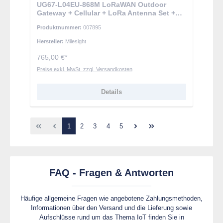
UG67-L04EU-868M LoRaWAN Outdoor
Gateway + Cellular + LoRa Antenna Set +
Installation Kit
Produktnummer:
007895
Hersteller:
Milesight
765,00 €*
Preise exkl. MwSt. zzgl. Versandkosten
Details
Seite
Seite
Seite
Seite
Seite
1
2
3
4
5
FAQ - Fragen & Antworten
Häufige allgemeine Fragen wie angebotene Zahlungsmethoden,
Informationen über den Versand und die Lieferung sowie
Aufschlüsse rund um das Thema IoT finden Sie in