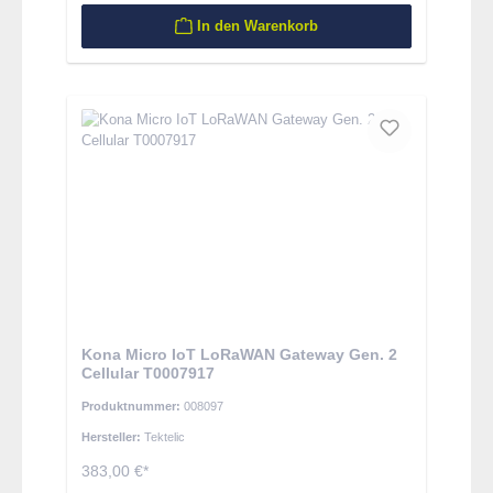
In den Warenkorb
Kona Micro IoT LoRaWAN Gateway Gen. 2
Cellular T0007917
Produktnummer:
008097
Hersteller:
Tektelic
383,00 €*