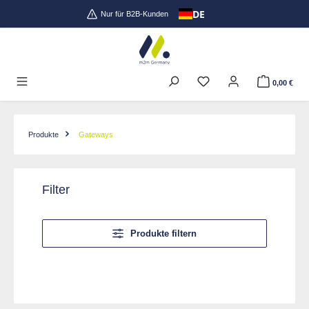
DE
Zum Hauptinhalt springen
Nur für B2B-Kunden
0,00 €
Produkte
Gateways
Filter
Produkte filtern