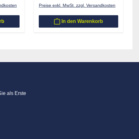
andkosten
Preise exkl. MwSt. zzgl. Versandkosten
rb
In den Warenkorb
ie als Erste