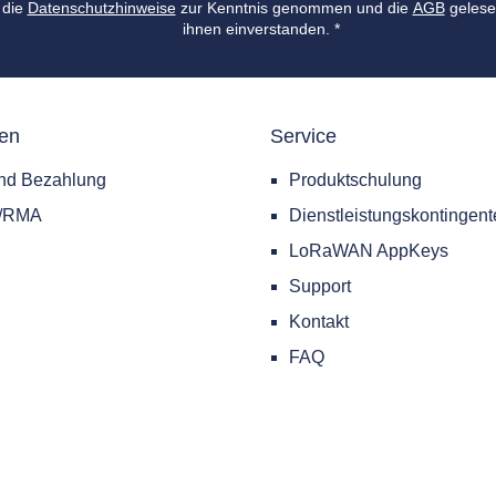
 die
Datenschutzhinweise
zur Kenntnis genommen und die
AGB
gelese
ihnen einverstanden.
*
nen
Service
nd Bezahlung
Produktschulung
e/RMA
Dienstleistungskontingent
LoRaWAN AppKeys
Support
Kontakt
FAQ