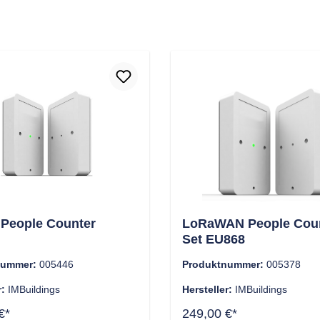
 People Counter
LoRaWAN People Cou
Set EU868
nummer:
005446
Produktnummer:
005378
r:
IMBuildings
Hersteller:
IMBuildings
€*
249,00 €*