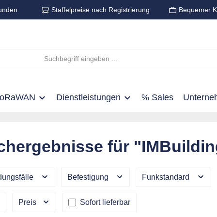
unden
Staffelpreise nach Registrierung
Bequemer K
LoRaWAN
Dienstleistungen
% Sales
Unterne
chergebnisse für "IMBuildin
ungsfälle
Befestigung
Funkstandard
Preis
Sofort lieferbar