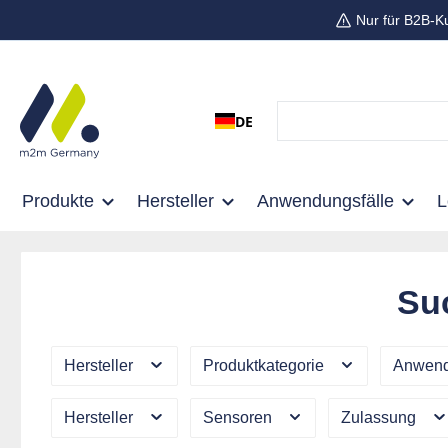
Nur für B2B-K
 Hauptinhalt springen
Zur Suche springen
Zur Hauptnavigation springen
DE
Produkte
Hersteller
Anwendungsfälle
Su
Hersteller
Produktkategorie
Anwend
Hersteller
Sensoren
Zulassung