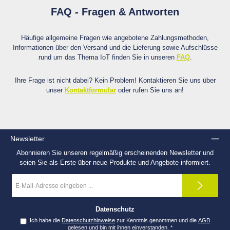
FAQ - Fragen & Antworten
Häufige allgemeine Fragen wie angebotene Zahlungsmethoden,
Informationen über den Versand und die Lieferung sowie Aufschlüsse
rund um das Thema IoT finden Sie in unseren
FAQ
.
Ihre Frage ist nicht dabei? Kein Problem! Kontaktieren Sie uns über
unser
Kontaktformular
oder rufen Sie uns an!
Newsletter
Abonnieren Sie unseren regelmäßig erscheinenden Newsletter und
seien Sie als Erste über neue Produkte und Angebote informiert.
E-
Mail-
Adresse
*
Datenschutz
Ich habe die
Datenschutzhinweise
zur Kenntnis genommen und die
AGB
gelesen und bin mit ihnen einverstanden.
*