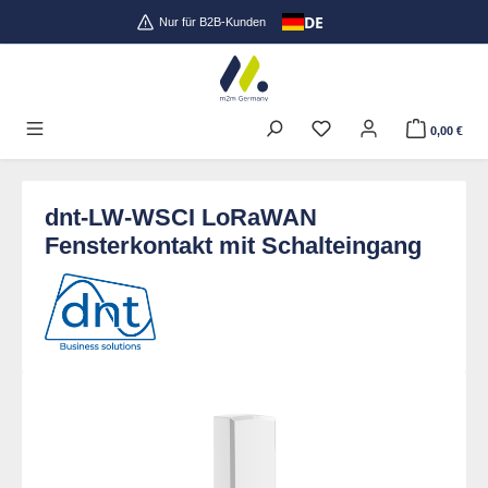
DE
Zum Hauptinhalt springen
Nur für B2B-Kunden
0,00 €
dnt-LW-WSCI LoRaWAN
Fensterkontakt mit Schalteingang
Bildergalerie überspringen