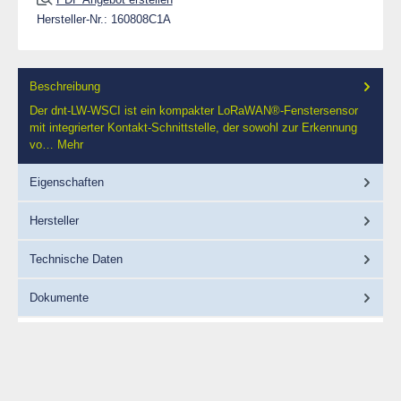
Hersteller-Nr.:
160808C1A
Beschreibung
Der dnt-LW-WSCI ist ein kompakter LoRaWAN®-Fenstersensor
mit integrierter Kontakt-Schnittstelle, der sowohl zur Erkennung
vo…
Mehr
Eigenschaften
Hersteller
Technische Daten
Dokumente