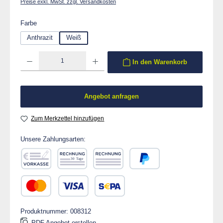
Preise exkl. MwSt. zzgl. Versandkosten
auswählen
Farbe
Anthrazit
Weiß
Produkt Anzahl: Gib den gewünschten Wert ein oder benutze die Schaltflächen um die 
In den Warenkorb
Angebot anfragen
Zum Merkzettel hinzufügen
Unsere Zahlungsarten:
Vorkasse
Rechnung 30 Tage
Rechnung
PayPal
Kredit- oder Debitkarte
SEPA Lastschrift
Produktnummer:
008312
PDF Angebot erstellen