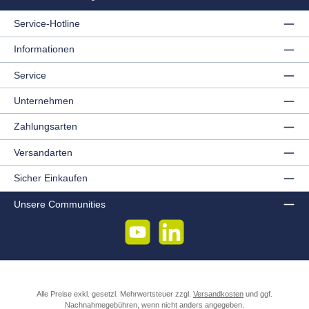
Service-Hotline
Informationen
Service
Unternehmen
Zahlungsarten
Versandarten
Sicher Einkaufen
Unsere Communities
YouTube
LinkedIn
Alle Preise exkl. gesetzl. Mehrwertsteuer zzgl.
Versandkosten
und ggf.
Nachnahmegebühren, wenn nicht anders angegeben.