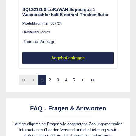
SQ1S212L0 LoRaWAN Superaqua 1
Wasserzähler kalt Einstrahl-Trockenläufer
Produktnummer:
007724
Hersteller:
Sontex
Preis auf Anfrage
Angebot anfragen
Seite
Seite
Seite
Seite
Seite
1
2
3
4
5
FAQ - Fragen & Antworten
Häufige allgemeine Fragen wie angebotene Zahlungsmethoden,
Informationen über den Versand und die Lieferung sowie
Aufschlüsse rund um das Thema IoT finden Sie in