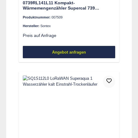
0739RL141L11 Kompakt-
Wärmemengenzähler Supercal 739
LoRaWAN, 1.5 m3/h, DN 15, G ¾’’, 110 mm
Produktnummer:
007509
Hersteller:
Sontex
Preis auf Anfrage
Angebot anfragen