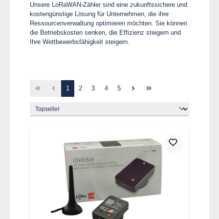
Unsere LoRaWAN-Zähler sind eine zukunftssichere und
kostengünstige Lösung für Unternehmen, die ihre
Ressourcenverwaltung optimieren möchten. Sie können
die Betriebskosten senken, die Effizienz steigern und
Ihre Wettbewerbsfähigkeit steigern.
Seite
Seite
Seite
Seite
Seite
1
2
3
4
5