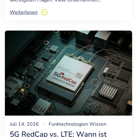
wichtigsten Fragen. Viele Unternehmen…
Weiterlesen
Juli 14, 2026
·
Funktechnologien
Wissen
5G RedCap vs. LTE: Wann ist