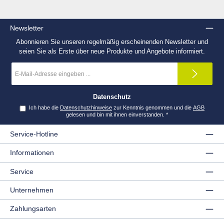
Newsletter
Abonnieren Sie unseren regelmäßig erscheinenden Newsletter und
seien Sie als Erste über neue Produkte und Angebote informiert.
E-
Mail-
Adresse
*
Datenschutz
Ich habe die
Datenschutzhinweise
zur Kenntnis genommen und die
AGB
gelesen und bin mit ihnen einverstanden.
*
Service-Hotline
Informationen
Service
Unternehmen
Zahlungsarten