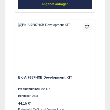
Angebot anfragen
EK-AI7687HXB Development KIT
Produktnummer:
004467
Hersteller:
AcSiP
44,15 €*
Preise exkl. MwSt. zzgl. Versandkosten