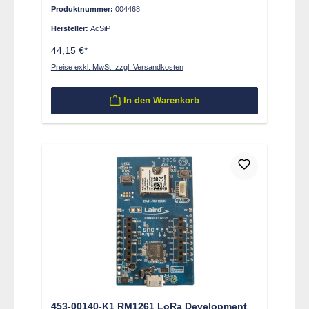
Produktnummer:
004468
Hersteller:
AcSiP
44,15 €*
Preise exkl. MwSt. zzgl. Versandkosten
In den Warenkorb
453-00140-K1 RM1261 LoRa Development