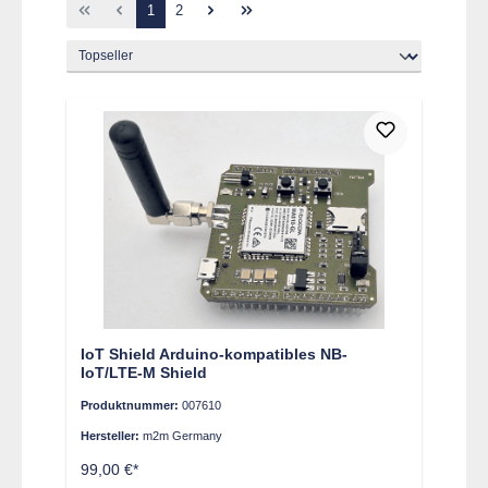
Seite
Seite
1
2
IoT Shield Arduino-kompatibles NB-
IoT/LTE-M Shield
Produktnummer:
007610
Hersteller:
m2m Germany
99,00 €*