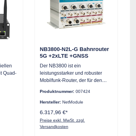
2
Software basiert auf bewährten
net-
Komponenten wie einem
Embedded Linux und einer
leistungsfähigen
Kommunikationsprotokollsuite.
Kundenspezifische
Softwareerweiterungen können
NB3800-N2L-G Bahnrouter
über ein ausgeklügeltes SDK
5G +2xLTE +GNSS
implementiert werden.
iellen
Der NB3800 ist ein
it Quad-
leistungsstarker und robuster
Mobilfunk-Router, der für den
5 in der
Einsatz im Schienenverkehr
Produktnummer:
007424
Speed
konzipiert ist. Mit seinen
tra-
Zulassungen für die
Hersteller:
NetModule
 eine
Bahnindustrie, seiner
6.317,96 €*
Vielseitigkeit, seinen
Preise exkl. MwSt. zzgl.
en
Sicherheitsmerkmalen und seiner
Versandkosten
Leistung ist er ideal für