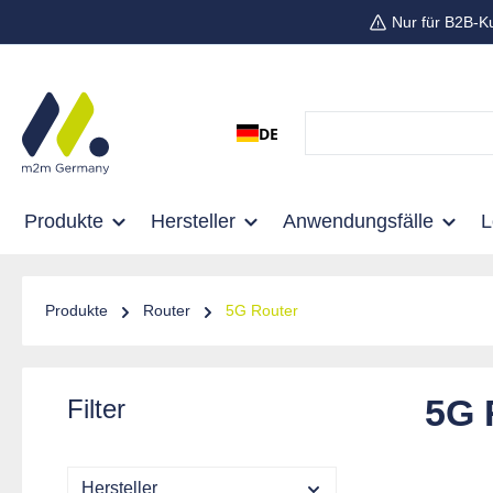
Nur für B2B-K
 Hauptinhalt springen
Zur Suche springen
Zur Hauptnavigation springen
DE
Produkte
Hersteller
Anwendungsfälle
Produkte
Router
5G Router
5G 
Filter
Hersteller