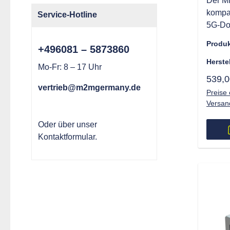
Der Mi
kompak
Service-Hotline
5G-Do
Masch
Produ
+496081 – 5873860
zuverl
Hochg
Herste
Mo-Fr: 8 – 17 Uhr
verbin
539,0
globa
vertrieb@m2mgermany.de
Preise 
3G-Net
Versan
Übertr
Gbps. 
Oder über unser
USB-C
Kontaktformular
.
flexib
Infras
für Ed
Office
Video
indust
robust