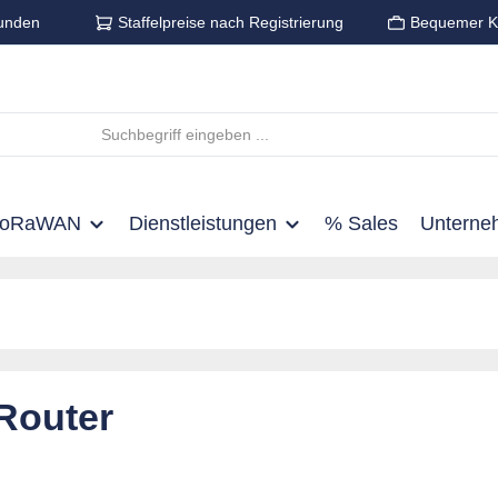
unden
Staffelpreise nach Registrierung
Bequemer K
LoRaWAN
Dienstleistungen
% Sales
Unterne
Router