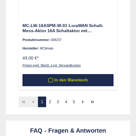
MC-LW-16ASPM-W-01 LoraWAN Schalt-
Mess-Aktor 16A Schaltaktor mit
Energieverbrauchsmessung
Produktnummer:
008237
Hersteller:
MClimate
49,00 €*
Preise exkl. MwSt. zzgl. Versandkosten
In den Warenkorb
Seite
Seite
Seite
Seite
Seite
1
2
3
4
5
FAQ - Fragen & Antworten