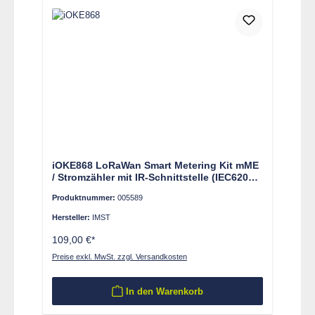
iOKE868 LoRaWan Smart Metering Kit mME
/ Stromzähler mit IR-Schnittstelle (IEC62056-
21/SML Protokoll)
Produktnummer:
005589
Hersteller:
IMST
109,00 €*
Preise exkl. MwSt. zzgl. Versandkosten
In den Warenkorb