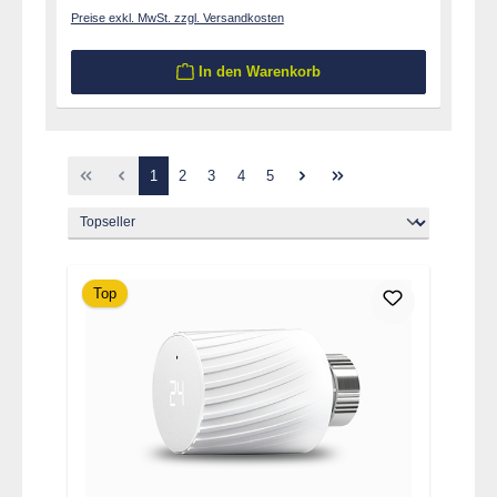
Preise exkl. MwSt. zzgl. Versandkosten
In den Warenkorb
Seite
Seite
Seite
Seite
Seite
1
2
3
4
5
Top