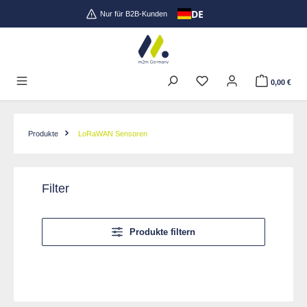
DE
Zum Hauptinhalt springen
Nur für B2B-Kunden
0,00 €
Produkte
LoRaWAN Sensoren
Filter
Produkte filtern