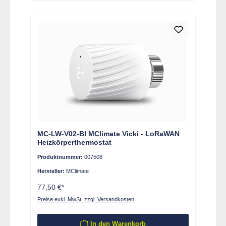
MC-LW-V02-BI MClimate Vicki - LoRaWAN
Heizkörperthermostat
Produktnummer:
007508
Hersteller:
MClimate
77,50 €*
Preise exkl. MwSt. zzgl. Versandkosten
In den Warenkorb