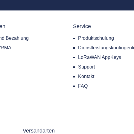
nbieter mit dem Hauptbus
nden. Wenn kein BMS
den ist, wird ein BMS-
nen
Service
rk direkt erstellt. Es kann
eräte aus allen Gebäuden
nd Bezahlung
Produktschulung
den: IoT-Sensoren, Zähler,
e/RMA
Dienstleistungskontingent
ng, Klimaanlagen,
demanagementsysteme
LoRaWAN AppKeys
 Diese Produktlösung ist
Support
h zu installieren, reduziert
Kontakt
tegrationskosten und
dliche Eingriffe an stark
FAQ
tierten Standorten. Der
ierte Protokollkonverter
heitlicht mehr als 10
mmunikations-Protokolle,
ter Modbus TCP/IP, Modbus
BACnet IP, BACnet IP
Versandarten