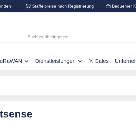
unden
Staffelpreise nach Registrierung
Bequemer K
LoRaWAN
Dienstleistungen
% Sales
Unterne
tsense