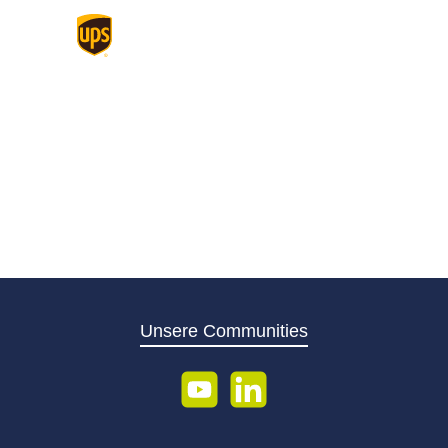
r, M-Bus, LON FT10, LON
, LPB - Local Process Bus,
tic, KNX S/LTE. So lassen
Standard
icht nur Telemetriedaten
ln, sondern auch
befehle zurück an die
chlossenen Geräte senden.
teway ist ausgestattet mit
integrierten Funkmodul
versen Anschlüssen für
net, RS485, LoRaWAN,
M-BUS sowie weitere
rds. Kontakt zur
welt hält das Gateway
Unsere Communities
er verkabelt über Ethernet
r Mobilfunk. Für den
b des Gateways ist in
YouTube
LinkedIn
Fall eine Lizenz
erlich. Insgesamt gibt es