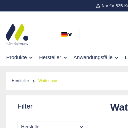
Nur für B2B-K
 Hauptinhalt springen
Zur Suche springen
Zur Hauptnavigation springen
DE
Produkte
Hersteller
Anwendungsfälle
Hersteller
Wattsense
Wat
Filter
Hersteller