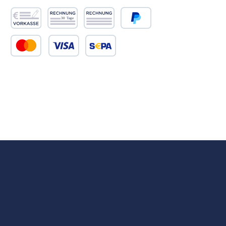
Serve
IP-852
Diema
Vorkasse
Rechnung 30 Tage
Rechnung
PayPal
sich n
samme
Steuer
Kredit- oder Debitkarte
SEPA Lastschrift
anges
Das Ga
einem 
und di
Ether
KNX, 
Standa
Außen
entwed
oder abe
Betrie
jedem 
erford