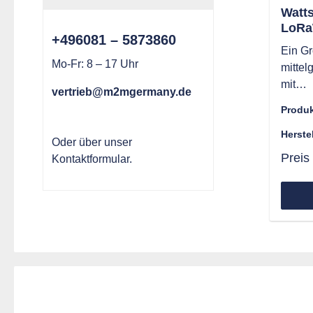
Watt
LoRa
+496081 – 5873860
Modb
Ein Gr
Gate
Mo-Fr: 8 – 17 Uhr
mittel
Lift/
mit
vertrieb@m2mgermany.de
Gebäu
Produ
ausges
steuer
Herste
Oder über unser
Einric
Preis
Kontaktformular
.
Verwa
von Gerä
Gatewa
hierfü
IoT-Lö
und m
und ü
Sie d
verbes