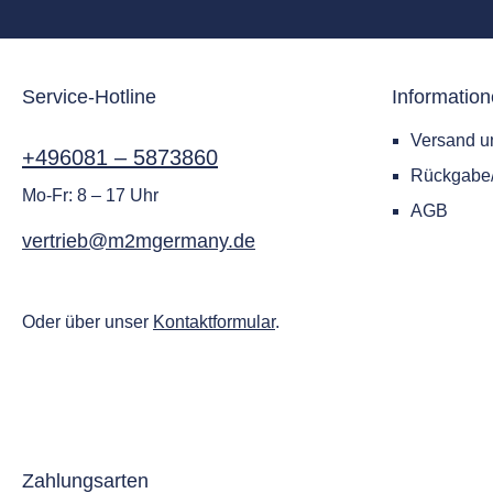
Dritta
verbu
vorhan
Service-Hotline
Informatio
Netzwe
alle G
Versand u
verbin
+496081 – 5873860
Rückgab
Heizu
Mo-Fr: 8 – 17 Uhr
Gebäu
AGB
(BMS).
vertrieb@m2mgermany.de
einfac
die In
umstän
Oder über unser
Kontaktformular
.
frequen
integr
verein
Feldko
darun
RTU, 
Zahlungsarten