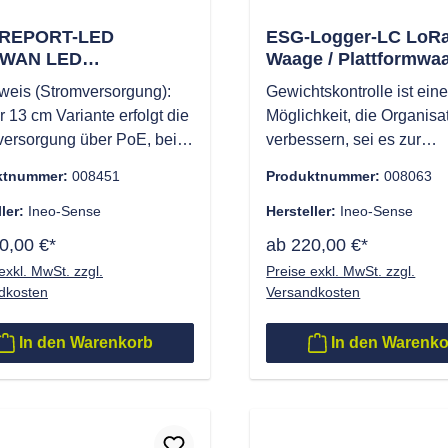
REPORT-LED
ESG-Logger-LC Lo
aWAN LED
Waage / Plattformwaa
lleuchte, Signalsäule,
50 kg 31x50cm - 868/
weis (Stromversorgung):
Gewichtskontrolle ist ein
usanzeige 13 cm
IP54
r 13 cm Variante erfolgt die
Möglichkeit, die Organisa
versorgung über PoE, bei
verbessern, sei es zur
anderen Varianten über
Konformitätskontrolle ein
ktnummer:
008451
Produktnummer:
008063
ie. Bitte bei Planung und
Artikels oder eines Bauteil
ung berücksichtigen. Der
ller:
Ineo-Sense
automatisiertes
Hersteller:
Ineo-Sense
eport-LED® ist eine
Bestandsmanagement ode
0,00 €*
ab 220,00 €*
me Lichtanzeige, die über
Statuskontrolle von Proz
exkl. MwSt. zzgl.
Preise exkl. MwSt. zzgl.
LPWAN-Verbindung arbeitet
Der Logger-LC löst diese
dkosten
Versandkosten
elseitige
Problem mit außergewöhn
zmöglichkeiten bietet.
Flexibilität, indem er ohn
In den Warenkorb
In den Warenk
einer kabellosen
betrieben wird und sich s
logie ermöglicht er eine
einfach einrichten lässt.
he Installation und eine
Verwendungszweck
ente visuelle Signalisierung
Bestandskontrolle Ein M