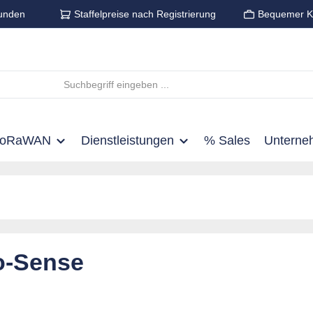
unden
Staffelpreise nach Registrierung
Bequemer K
LoRaWAN
Dienstleistungen
% Sales
Unterne
o-Sense