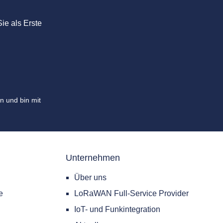
Anwendungsdaten den
estands-
verbleibenden Ladezustand an.
essung
ie als Erste
d
em
enwert.
er aus
n. Ein
der
l
n und bin mit
itischer
ngs- und
it
Unternehmen
g bei
n.
Über uns
e
LoRaWAN Full-Service Provider
00
IoT- und Funkintegration