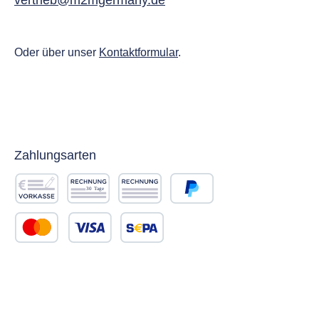
vertrieb@m2mgermany.de
Kompat
öffent
Monta
Oder über unser
Kontaktformular
.
Magnet
Zahlungsarten
Vorkasse
Rechnung 30 Tage
Rechnung
PayPal
Kredit- oder Debitkarte
SEPA Lastschrift