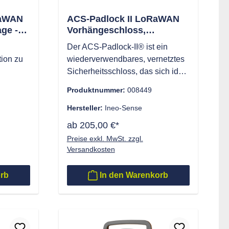
RaWAN
ACS-Padlock II LoRaWAN
ge -
Vorhängeschloss,
915 -
Alarmschloss,
e
Der ACS-Padlock-II® ist ein
Kabelschloss
tion zu
wiederverwendbares, vernetztes
Sicherheitsschloss, das sich ideal
es
für den Schutz von Fracht,
Produktnummer:
008449
s, für
Logistik, Zugangsmanagement
und elektrischen Konsignationen
Hersteller:
Ineo-Sense
r zur
eignet. Produkt-Highlights:
ab 205,00 €*
essen.
Optimierte Batterie mit einer
Preise exkl. MwSt. zzgl.
s
Lebensdauer von 3 bis 5 Jahren,
Versandkosten
licher
je nach Anwendungsfall.
e Kabel
Ereignisprotokollierung mit
orb
In den Warenkorb
ehr
Zeitstempel (+3000 Einträge).
Ersatzfähige Batterie und Kabel
für langfristige Nutzung.
angel an
Echtzeitüberwachung: