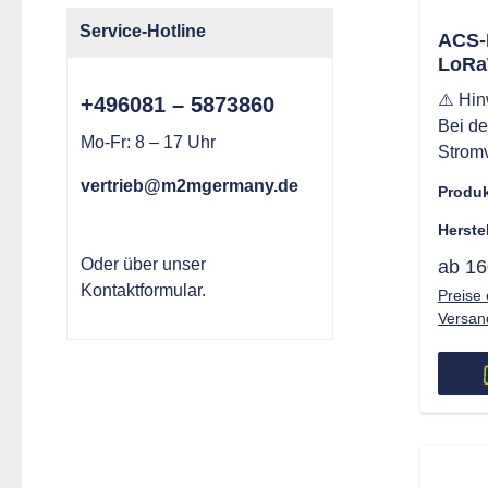
Service-Hotline
ACS-
LoR
Signa
⚠️ Hin
+496081 – 5873860
Stat
Bei de
Mo-Fr: 8 – 17 Uhr
Strom
allen 
vertrieb@m2mgermany.de
Produ
Batter
Bestell
Herste
ACS-R
Oder über unser
ab 16
autono
Kontaktformular
.
Preise 
eine 
Versan
und vi
Einsat
Dank s
Techno
einfac
effizi