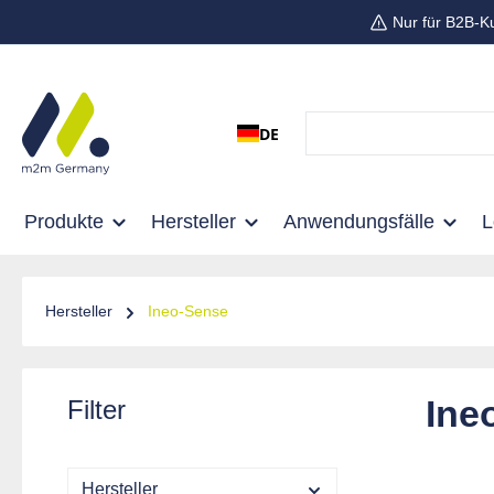
Nur für B2B-K
 Hauptinhalt springen
Zur Suche springen
Zur Hauptnavigation springen
DE
Produkte
Hersteller
Anwendungsfälle
Hersteller
Ineo-Sense
Ine
Filter
Hersteller