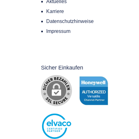
eine
Aktuelles
Karriere
Datenschutzhinweise
as die
Impressum
ng von
 von
tische
 und
Sicher Einkaufen