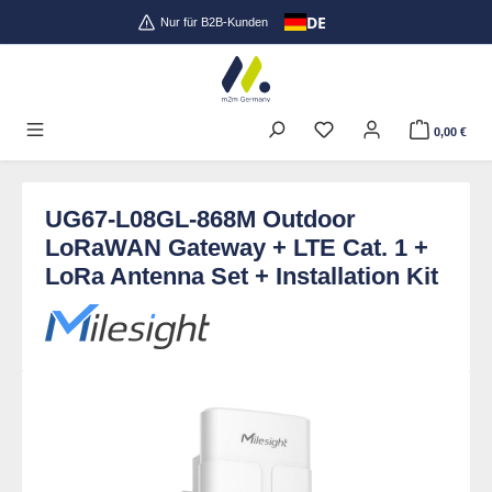
DE
Zum Hauptinhalt springen
Nur für B2B-Kunden
0,00 €
UG67-L08GL-868M Outdoor
LoRaWAN Gateway + LTE Cat. 1 +
LoRa Antenna Set + Installation Kit
Bildergalerie überspringen