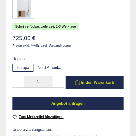
Sofort verfügbar, Lieferzeit: 1-3 Werktage
Regulärer Preis:
725,00 €
Preise exkl. MwSt. zzgl. Versandkosten
auswählen
Region
Europa
Nord Amerika
Produkt Anzahl: Gib den gewünschten Wert ein oder benutze die Schaltflächen um die 
In den Warenkorb
Angebot anfragen
Zum Merkzettel hinzufügen
Unsere Zahlungsarten: