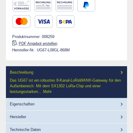
Vorkasse
Rechnung 30 Tage
Rechnung
PayPal
Kredit- oder Debitkarte
SEPA Lastschrift
Produktnummer:
008259
PDF Angebot erstellen
Hersteller-Nr.:
UG67-L08GL-868M
Beschreibung
Das UG67 ist ein robustes 8-Kanal-LoRaWAN®-Gateway für den
Außenbereich. Mit dem SX1302 LoRa-Chip und einer
leistungsstarken…
Mehr
Eigenschaften
Hersteller
Technische Daten