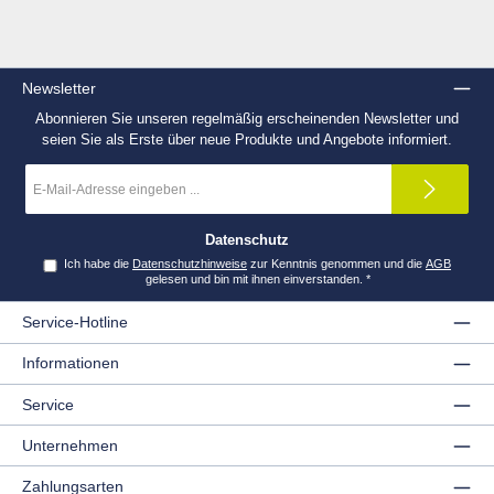
Newsletter
Abonnieren Sie unseren regelmäßig erscheinenden Newsletter und
seien Sie als Erste über neue Produkte und Angebote informiert.
E-
Mail-
Adresse
*
Datenschutz
Ich habe die
Datenschutzhinweise
zur Kenntnis genommen und die
AGB
gelesen und bin mit ihnen einverstanden.
*
Service-Hotline
Informationen
Service
Unternehmen
Zahlungsarten