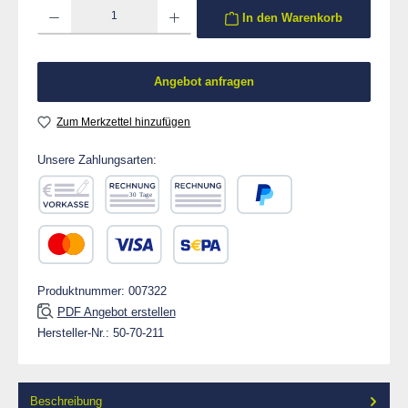
Produkt Anzahl: Gib den gewünschten Wert ein oder benutze die Schaltflächen um die 
In den Warenkorb
Angebot anfragen
Zum Merkzettel hinzufügen
Unsere Zahlungsarten:
Vorkasse
Rechnung 30 Tage
Rechnung
PayPal
Kredit- oder Debitkarte
SEPA Lastschrift
Produktnummer:
007322
PDF Angebot erstellen
Hersteller-Nr.:
50-70-211
Beschreibung