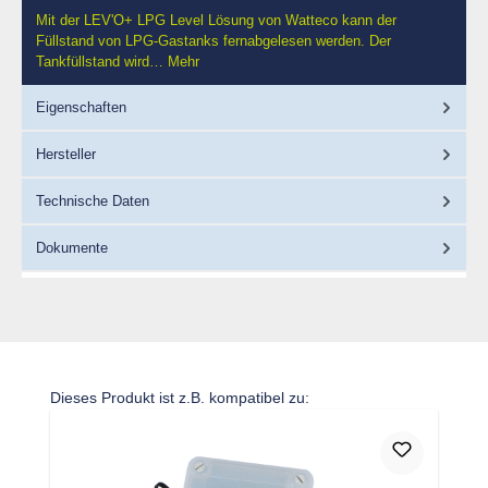
Mit der LEV'O+ LPG Level Lösung von Watteco kann der
Füllstand von LPG-Gastanks fernabgelesen werden. Der
Tankfüllstand wird…
Mehr
Eigenschaften
Hersteller
Technische Daten
Dokumente
Produktgalerie überspringen
Dieses Produkt ist z.B. kompatibel zu: