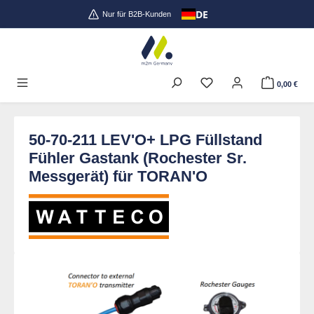
DE
Zum Hauptinhalt springen
Nur für B2B-Kunden
0,00 €
50-70-211 LEV'O+ LPG Füllstand
Fühler Gastank (Rochester Sr.
Messgerät) für TORAN'O
Bildergalerie überspringen