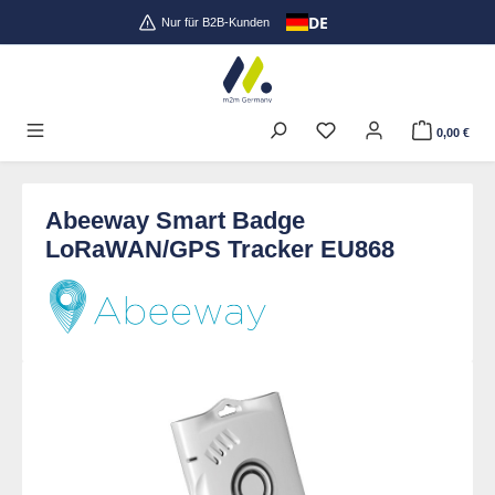
DE
Zum Hauptinhalt springen
Nur für B2B-Kunden
0,00 €
Abeeway Smart Badge
LoRaWAN/GPS Tracker EU868
Bildergalerie überspringen