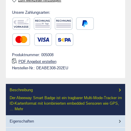
Zum Merkzettel hinzufügen
Unsere Zahlungsarten:
Vorkasse
Rechnung 30 Tage
Rechnung
PayPal
Kredit- oder Debitkarte
SEPA Lastschrift
Produktnummer:
005008
PDF Angebot erstellen
Hersteller-Nr.:
DEABE308-202EU
Beschreibung
Der Abeeway Smart Badge ist ein tragbarer Multi-Mode-Tracker im
ID-Kartenformat mit kombinierten embedded Sensoren wie GPS,
…
Mehr
Eigenschaften