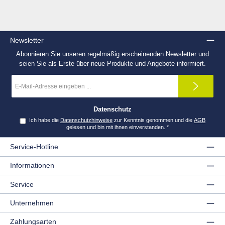
Newsletter
Abonnieren Sie unseren regelmäßig erscheinenden Newsletter und
seien Sie als Erste über neue Produkte und Angebote informiert.
E-
Mail-
Adresse
*
Datenschutz
Ich habe die
Datenschutzhinweise
zur Kenntnis genommen und die
AGB
gelesen und bin mit ihnen einverstanden.
*
Service-Hotline
Informationen
Service
Unternehmen
Zahlungsarten