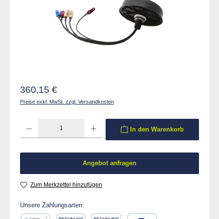
Regulärer Preis:
360,15 €
Preise exkl. MwSt. zzgl. Versandkosten
Produkt Anzahl: Gib den gewünschten Wert ein oder benutze die Schaltflächen um die 
In den Warenkorb
Angebot anfragen
Zum Merkzettel hinzufügen
Unsere Zahlungsarten: