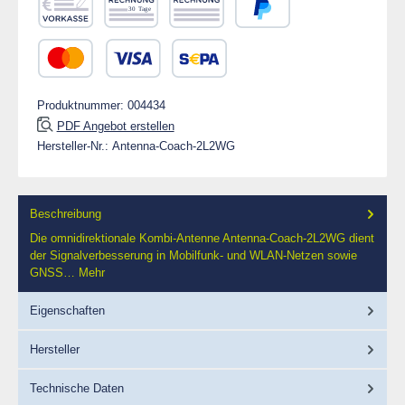
Vorkasse
Rechnung 30 Tage
Rechnung
PayPal
Kredit- oder Debitkarte
SEPA Lastschrift
Produktnummer:
004434
PDF Angebot erstellen
Hersteller-Nr.:
Antenna-Coach-2L2WG
Beschreibung
Die omnidirektionale Kombi-Antenne Antenna-Coach-2L2WG dient
der Signalverbesserung in Mobilfunk- und WLAN-Netzen sowie
GNSS…
Mehr
Eigenschaften
Hersteller
Technische Daten