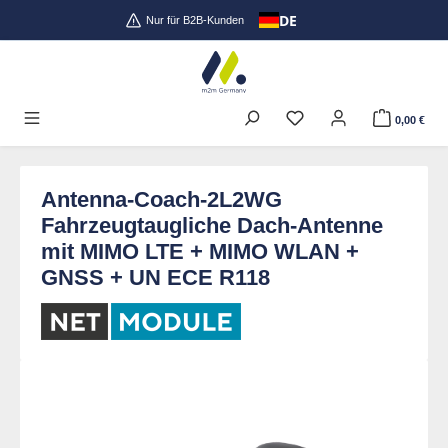
DE
Zum Hauptinhalt springen
Nur für B2B-Kunden
0,00 €
Antenna-Coach-2L2WG
Fahrzeugtaugliche Dach-Antenne
mit MIMO LTE + MIMO WLAN +
GNSS + UN ECE R118
Bildergalerie überspringen