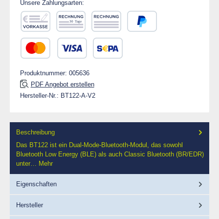
Unsere Zahlungsarten:
Vorkasse
Rechnung 30 Tage
Rechnung
PayPal
Kredit- oder Debitkarte
SEPA Lastschrift
Produktnummer:
005636
PDF Angebot erstellen
Hersteller-Nr.:
BT122-A-V2
Beschreibung
Das BT122 ist ein Dual-Mode-Bluetooth-Modul, das sowohl
Bluetooth Low Energy (BLE) als auch Classic Bluetooth (BR/EDR)
unter…
Mehr
Eigenschaften
Hersteller