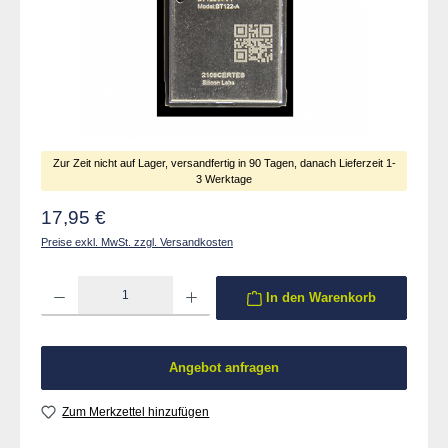
Zur Zeit nicht auf Lager, versandfertig in 90 Tagen, danach Lieferzeit 1-
3 Werktage
Regulärer Preis:
17,95 €
Preise exkl. MwSt. zzgl. Versandkosten
Produkt Anzahl: Gib den gewünschten Wert ein oder benutze die Schaltflächen um die 
In den Warenkorb
Angebot anfragen
Zum Merkzettel hinzufügen