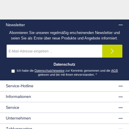
Newsletter
Abonnieren Sie unseren regelmäßig erscheinenden Newsletter und
seien Sie als Erste über neue Produkte und Angebote informiert.
E-
Mail-
Adresse
*
Datenschutz
Ich habe die
Datenschutzhinweise
zur Kenntnis genommen und die
AGB
gelesen und bin mit ihnen einverstanden.
*
Service-Hotline
Informationen
Service
Unternehmen
Zahlungsarten