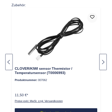
Produktgalerie überspringen
Zubehör:
CLOVER/KIWI sensor Thermistor /
Temperatursensor (T0006993)
Produktnummer:
007062
11,50 €*
Preise exkl. MwSt. zzgl. Versandkosten