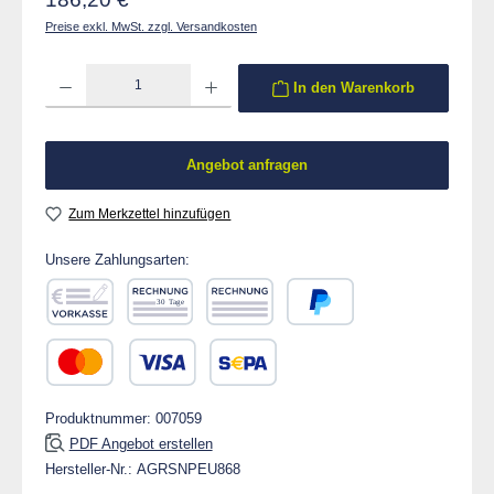
Preise exkl. MwSt. zzgl. Versandkosten
Produkt Anzahl: Gib den gewünschten Wert ein oder benutze die Schaltflächen um die 
In den Warenkorb
Angebot anfragen
Zum Merkzettel hinzufügen
Unsere Zahlungsarten:
Vorkasse
Rechnung 30 Tage
Rechnung
PayPal
Kredit- oder Debitkarte
SEPA Lastschrift
Produktnummer:
007059
PDF Angebot erstellen
Hersteller-Nr.:
AGRSNPEU868