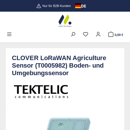
DE
Zum Hauptinhalt springen
Nur für B2B-Kunden
0,00 €
CLOVER LoRaWAN Agriculture
Sensor (T0005982) Boden- und
Umgebungssensor
Bildergalerie überspringen