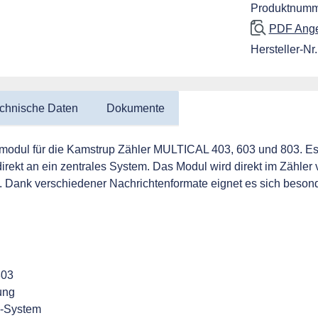
Produktnumm
PDF Angeb
Hersteller-Nr.
chnische Daten
Dokumente
modul für die Kamstrup Zähler MULTICAL 403, 603 und 803. Es e
rekt an ein zentrales System. Das Modul wird direkt im Zähle
 Dank verschiedener Nachrichtenformate eignet es sich besond
803
ung
M-System