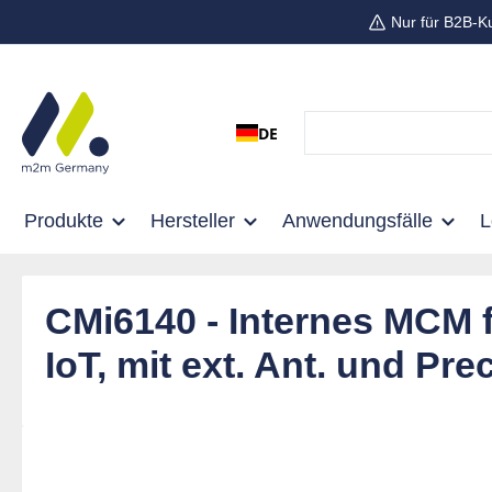
Nur für B2B-K
 Hauptinhalt springen
Zur Suche springen
Zur Hauptnavigation springen
DE
Produkte
Hersteller
Anwendungsfälle
CMi6140 - Internes MCM f
IoT, mit ext. Ant. und Pre
Bildergalerie überspringen