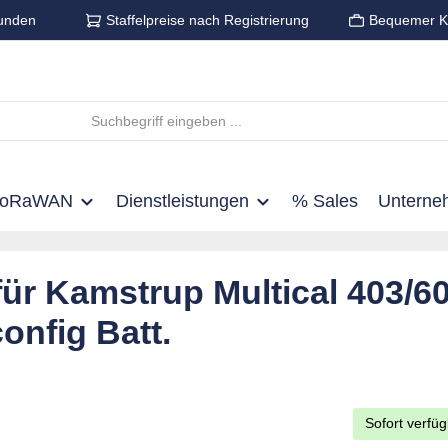
unden
Staffelpreise nach Registrierung
Bequemer K
LoRaWAN
Dienstleistungen
% Sales
Unterne
ür Kamstrup Multical 403/60
config Batt.
Sofort verfüg