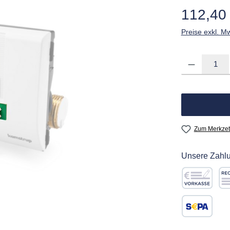
Regulärer Pre
112,40
Preise exkl. M
Produkt Anzahl: G
Zum Merkzet
Unsere Zahlu
Vorkasse
Re
SEPA Lastschr