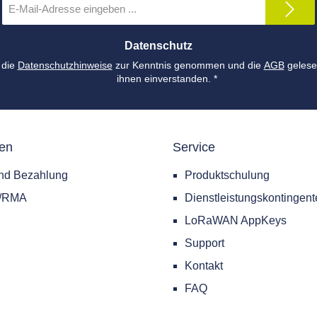
Mail-
Adresse
*
Datenschutz
 die
Datenschutzhinweise
zur Kenntnis genommen und die
AGB
gelese
ihnen einverstanden.
*
nen
Service
nd Bezahlung
Produktschulung
e/RMA
Dienstleistungskontingent
LoRaWAN AppKeys
Support
Kontakt
FAQ