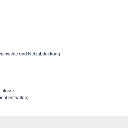
e
Reichweite und Netzabdeckung
chluss)
icht enthalten)