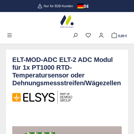
DE
Zum Hauptinhalt springen
Nur für B2B-Kunden
0,00 €
ELT-MOD-ADC ELT-2 ADC Modul
für 1x PT1000 RTD-
Temperatursensor oder
Dehnungsmessstreifen/Wägezellen
Bildergalerie überspringen