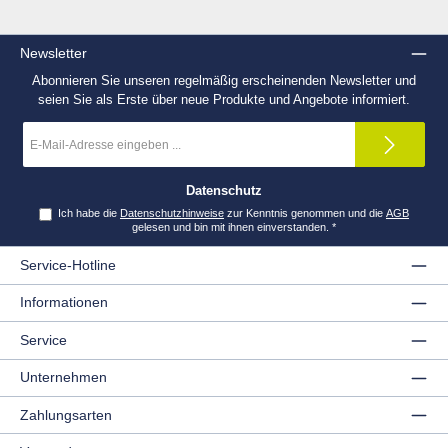
Newsletter
Abonnieren Sie unseren regelmäßig erscheinenden Newsletter und
seien Sie als Erste über neue Produkte und Angebote informiert.
E-
Mail-
Adresse
*
Datenschutz
Ich habe die
Datenschutzhinweise
zur Kenntnis genommen und die
AGB
gelesen und bin mit ihnen einverstanden.
*
Service-Hotline
Informationen
Service
Unternehmen
Zahlungsarten