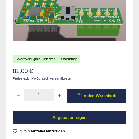
Sofort verfügbar, Lieferzeit: 1-3 Werktage
Regulärer Preis:
81,00 €
Preise exkl. MwSt. zzgl. Versandkosten
Produkt Anzahl: Gib den gewünschten Wert ein oder benutze die Schaltflächen um die 
In den Warenkorb
Angebot anfragen
Zum Merkzettel hinzufügen