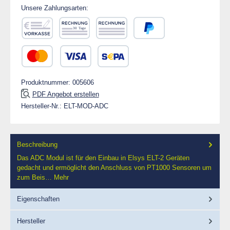
Unsere Zahlungsarten:
Vorkasse
Rechnung 30 Tage
Rechnung
PayPal
Kredit- oder Debitkarte
SEPA Lastschrift
Produktnummer:
005606
PDF Angebot erstellen
Hersteller-Nr.:
ELT-MOD-ADC
Beschreibung
Das ADC Modul ist für den Einbau in Elsys ELT-2 Geräten
gedacht und ermöglicht den Anschluss von PT1000 Sensoren um
zum Beis…
Mehr
Eigenschaften
Hersteller