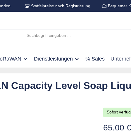
unden
Staffelpreise nach Registrierung
Bequemer K
LoRaWAN
Dienstleistungen
% Sales
Unterne
Capacity Level Soap Liqui
Sofort verfüg
Regulärer Pre
65,00 