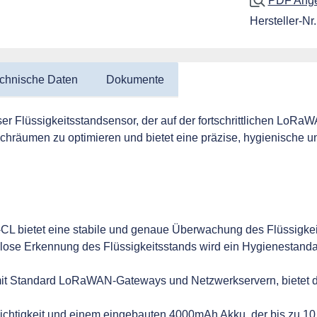
PDF Angeb
Hersteller-Nr.
chnische Daten
Dokumente
er Flüssigkeitsstandsensor, der auf der fortschrittlichen LoRa
räumen zu optimieren und bietet eine präzise, hygienische u
CL bietet eine stabile und genaue Überwachung des Flüssigkei
lose Erkennung des Flüssigkeitsstands wird ein Hygienestanda
mit Standard LoRaWAN-Gateways und Netzwerkservern, bietet de
ichtigkeit und einem eingebauten 4000mAh Akku, der bis zu 10 J