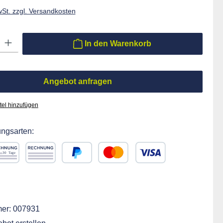
wSt. zzgl. Versandkosten
ib den gewünschten Wert ein oder benutze die Schaltflächen um die Anzahl zu er
In den Warenkorb
Angebot anfragen
tel hinzufügen
ngsarten:
chnung 30 Tage
Rechnung
PayPal
Kredit- oder Debitkarte
ift
er:
007931