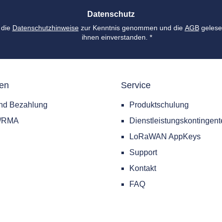
*
Datenschutz
 die
Datenschutzhinweise
zur Kenntnis genommen und die
AGB
gelese
ihnen einverstanden.
*
nen
Service
nd Bezahlung
Produktschulung
e/RMA
Dienstleistungskontingent
LoRaWAN AppKeys
Support
Kontakt
FAQ