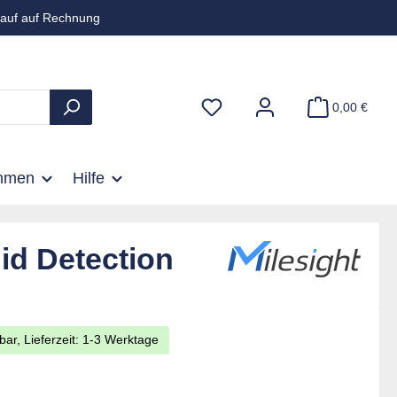
auf auf Rechnung
0,00 €
hmen
Hilfe
d Detection
bar, Lieferzeit: 1-3 Werktage
is:
€