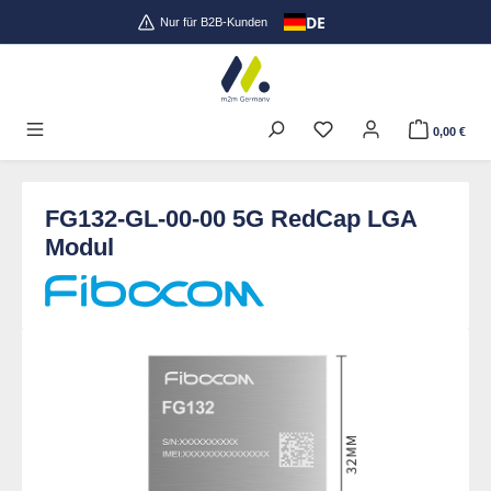
DE
Zum Hauptinhalt springen
Nur für B2B-Kunden
0,00 €
FG132-GL-00-00 5G RedCap LGA
Modul
Bildergalerie überspringen