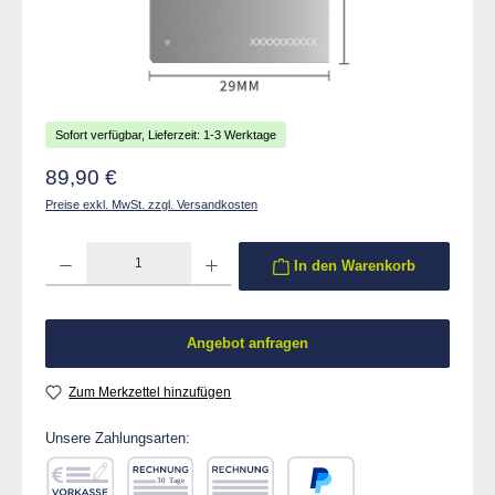
Sofort verfügbar, Lieferzeit: 1-3 Werktage
Regulärer Preis:
89,90 €
Preise exkl. MwSt. zzgl. Versandkosten
Produkt Anzahl: Gib den gewünschten Wert ein oder benutze die Schaltflächen um die 
In den Warenkorb
Angebot anfragen
Zum Merkzettel hinzufügen
Unsere Zahlungsarten: