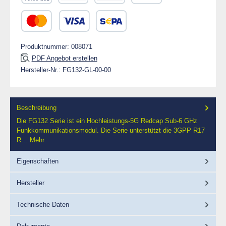
Vorkasse
Rechnung 30 Tage
Rechnung
PayPal
Kredit- oder Debitkarte
SEPA Lastschrift
Produktnummer:
008071
PDF Angebot erstellen
Hersteller-Nr.:
FG132-GL-00-00
Beschreibung
Die FG132 Serie ist ein Hochleistungs-5G Redcap Sub-6 GHz
Funkkommunikationsmodul. Die Serie unterstützt die 3GPP R17
R…
Mehr
Eigenschaften
Hersteller
Technische Daten