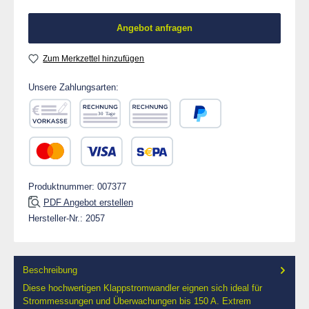
Angebot anfragen
Zum Merkzettel hinzufügen
Unsere Zahlungsarten:
Vorkasse
Rechnung 30 Tage
Rechnung
PayPal
Kredit- oder Debitkarte
SEPA Lastschrift
Produktnummer:
007377
PDF Angebot erstellen
Hersteller-Nr.:
2057
Beschreibung
Diese hochwertigen Klappstromwandler eignen sich ideal für
Strommessungen und Überwachungen bis 150 A. Extrem