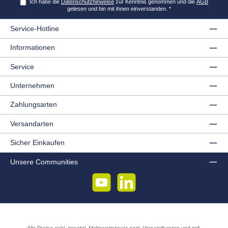
Ich habe die
Datenschutzhinweise
zur Kenntnis genommen und die
AGB
gelesen und bin mit ihnen einverstanden.
*
Service-Hotline
Informationen
Service
Unternehmen
Zahlungsarten
Versandarten
Sicher Einkaufen
Unsere Communities
YouTube
LinkedIn