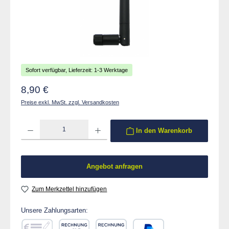
Sofort verfügbar, Lieferzeit: 1-3 Werktage
Regulärer Preis:
8,90 €
Preise exkl. MwSt. zzgl. Versandkosten
Produkt Anzahl: Gib den gewünschten Wert ein oder benutze die Schaltflächen um die 
In den Warenkorb
Angebot anfragen
Zum Merkzettel hinzufügen
Unsere Zahlungsarten: