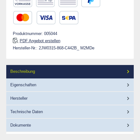
Vorkasse
Rechnung 30 Tage
Rechnung
PayPal
Kredit- oder Debitkarte
SEPA Lastschrift
Produktnummer:
005044
PDF Angebot erstellen
Hersteller-Nr.:
2JW0315-868-C442B_ M2MDe
Beschreibung
Eigenschaften
Hersteller
Technische Daten
Dokumente