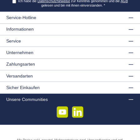
Ich habe die
Datenschutzhinweise
zur Kenntnis genommen und die
AGB
gelesen und bin mit ihnen einverstanden.
*
Service-Hotline
Informationen
Service
Unternehmen
Zahlungsarten
Versandarten
Sicher Einkaufen
Unsere Communities
YouTube
LinkedIn