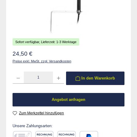
Sofort verfügbar, Lieferzeit: 1-3 Werktage
Regulärer Preis:
24,50 €
Preise exkl. MwSt. zzgl. Versandkosten
Produkt Anzahl: Gib den gewünschten Wert ein oder benutze die Schaltflächen um die 
In den Warenkorb
Angebot anfragen
Zum Merkzettel hinzufügen
Unsere Zahlungsarten: