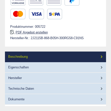
Vorkasse
Rechnung 30 Tage
Rechnung
PayPal
Kredit- oder Debitkarte
SEPA Lastschrift
Produktnummer:
005722
PDF Angebot erstellen
Hersteller-Nr.:
2J2115B-868-B05H-300RG58-C91NS
Beschreibung
Eigenschaften
Hersteller
Technische Daten
Dokumente