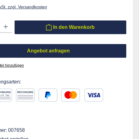
wSt. zzgl. Versandkosten
ib den gewünschten Wert ein oder benutze die Schaltflächen um die Anzahl zu er
In den Warenkorb
Angebot anfragen
tel hinzufügen
ngsarten:
chnung 30 Tage
Rechnung
PayPal
Kredit- oder Debitkarte
ift
er:
007658