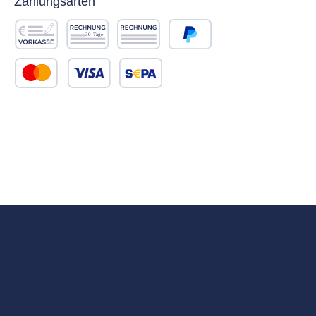
Zahlungsarten
Vorkasse
Rechnung 30 Tage
Rechnung
PayPal
Kredit- oder Debitkarte
SEPA Lastschrift