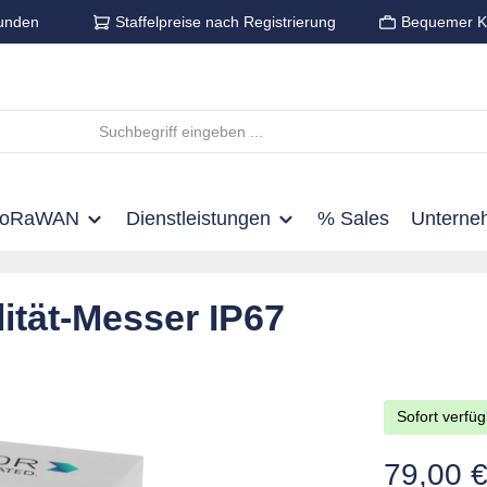
unden
Staffelpreise nach Registrierung
Bequemer K
LoRaWAN
Dienstleistungen
% Sales
Unterne
tät-Messer IP67
Sofort verfüg
Regulärer Pre
79,00 