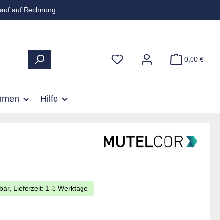
auf auf Rechnung
0,00 €
hmen
Hilfe
bar, Lieferzeit: 1-3 Werktage
is:
€