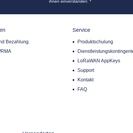
ihnen einverstanden.
*
nen
Service
nd Bezahlung
Produktschulung
e/RMA
Dienstleistungskontingent
LoRaWAN AppKeys
Support
Kontakt
FAQ