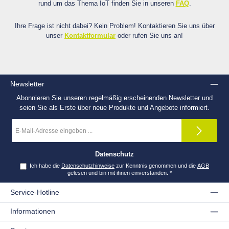
rund um das Thema IoT finden Sie in unseren
FAQ
.
Ihre Frage ist nicht dabei? Kein Problem! Kontaktieren Sie uns über
unser
Kontaktformular
oder rufen Sie uns an!
Newsletter
Abonnieren Sie unseren regelmäßig erscheinenden Newsletter und
seien Sie als Erste über neue Produkte und Angebote informiert.
E-
Mail-
Adresse
*
Datenschutz
Ich habe die
Datenschutzhinweise
zur Kenntnis genommen und die
AGB
gelesen und bin mit ihnen einverstanden.
*
Service-Hotline
Informationen