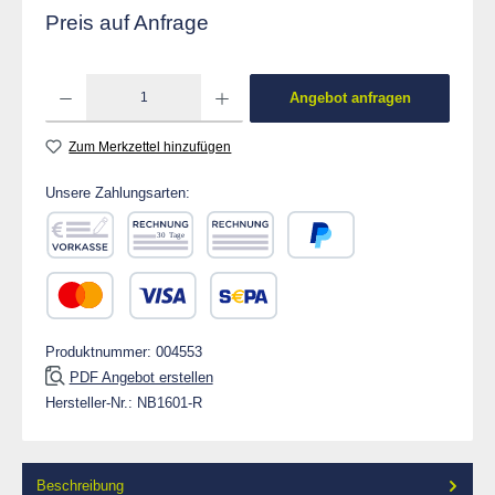
Preis auf Anfrage
Produkt Anzahl: Gib den gewünschten Wert ein od
Angebot anfragen
Zum Merkzettel hinzufügen
Unsere Zahlungsarten:
Vorkasse
Rechnung 30 Tage
Rechnung
PayPal
Kredit- oder Debitkarte
SEPA Lastschrift
Produktnummer:
004553
PDF Angebot erstellen
Hersteller-Nr.:
NB1601-R
Beschreibung