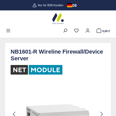
DE
Zum Hauptinhalt springen
Nur für B2B-Kunden
0,00 €
NB1601-R Wireline Firewall/Device
Server
Bildergalerie überspringen