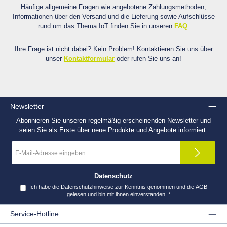
Häufige allgemeine Fragen wie angebotene Zahlungsmethoden,
Informationen über den Versand und die Lieferung sowie Aufschlüsse
rund um das Thema IoT finden Sie in unseren
FAQ
.
Ihre Frage ist nicht dabei? Kein Problem! Kontaktieren Sie uns über
unser
Kontaktformular
oder rufen Sie uns an!
Newsletter
Abonnieren Sie unseren regelmäßig erscheinenden Newsletter und
seien Sie als Erste über neue Produkte und Angebote informiert.
E-
Mail-
Adresse
*
Datenschutz
Ich habe die
Datenschutzhinweise
zur Kenntnis genommen und die
AGB
gelesen und bin mit ihnen einverstanden.
*
Service-Hotline