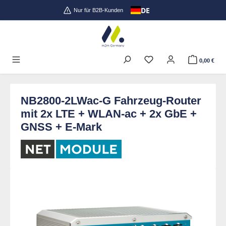
DE
Zum Hauptinhalt springen
Nur für B2B-Kunden
0,00 €
NB2800-2LWac-G Fahrzeug-Router
mit 2x LTE + WLAN-ac + 2x GbE +
GNSS + E-Mark
Bildergalerie überspringen