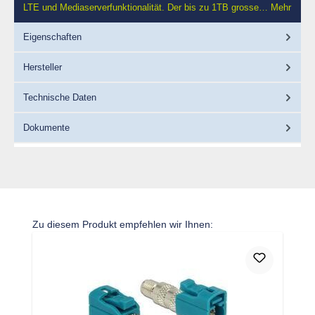
LTE und Mediaserverfunktionalität. Der bis zu 1TB grosse…
Mehr
Eigenschaften
Hersteller
Technische Daten
Dokumente
Produktgalerie überspringen
Zu diesem Produkt empfehlen wir Ihnen: