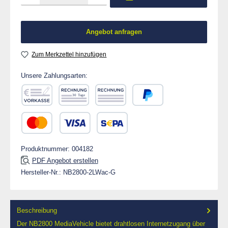
Angebot anfragen
Zum Merkzettel hinzufügen
Unsere Zahlungsarten:
Vorkasse
Rechnung 30 Tage
Rechnung
PayPal
Kredit- oder Debitkarte
SEPA Lastschrift
Produktnummer:
004182
PDF Angebot erstellen
Hersteller-Nr.:
NB2800-2LWac-G
Beschreibung
Der NB2800 MediaVehicle bietet drahtlosen Internetzugang über