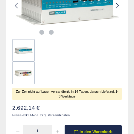
Zur Zeit nicht auf Lager, versandfertig in 14 Tagen, danach Lieferzeit 1-
3 Werktage
Regulärer Preis:
2.692,14 €
Preise exkl. MwSt. zzgl. Versandkosten
Produkt Anzahl: Gib den gewünschten Wert ein oder benutze die Schaltflächen um die 
In den Warenkorb