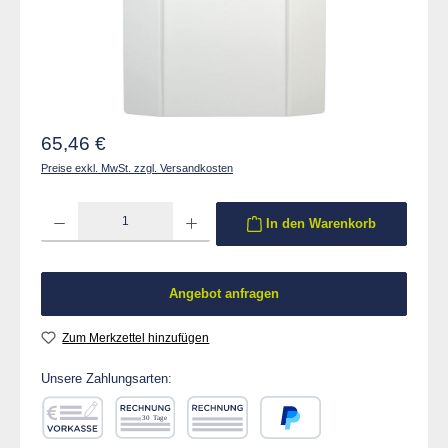
Regulärer Preis:
65,46 €
Preise exkl. MwSt. zzgl. Versandkosten
Produkt Anzahl: Gib den gewünschten Wert ein oder benutze die Schaltflächen um die 
In den Warenkorb
Angebot anfragen
Zum Merkzettel hinzufügen
Unsere Zahlungsarten: