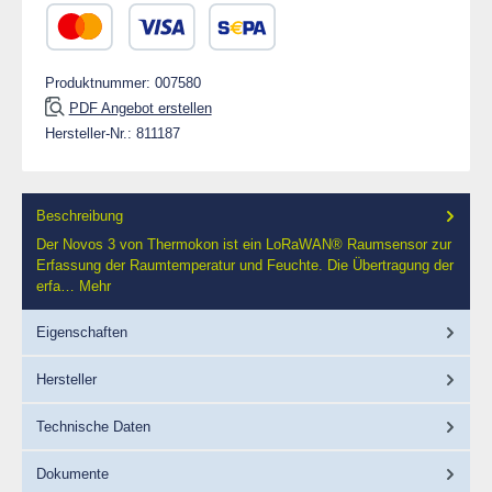
Vorkasse
Rechnung 30 Tage
Rechnung
PayPal
Kredit- oder Debitkarte
SEPA Lastschrift
Produktnummer:
007580
PDF Angebot erstellen
Hersteller-Nr.:
811187
Beschreibung
Der Novos 3 von Thermokon ist ein LoRaWAN® Raumsensor zur
Erfassung der Raumtemperatur und Feuchte. Die Übertragung der
erfa…
Mehr
Eigenschaften
Hersteller
Technische Daten
Dokumente