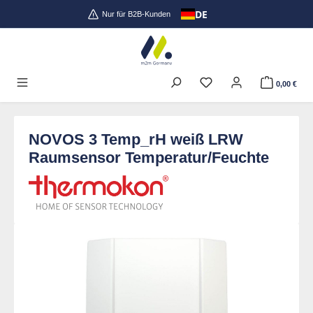
DE
Zum Hauptinhalt springen
Nur für B2B-Kunden
0,00 €
NOVOS 3 Temp_rH weiß LRW
Raumsensor Temperatur/Feuchte
Bildergalerie überspringen