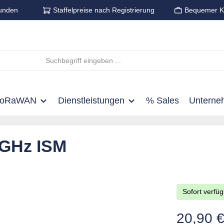
unden
Staffelpreise nach Registrierung
Bequemer K
LoRaWAN
Dienstleistungen
% Sales
Unterne
 GHz ISM
Sofort verfüg
Regulärer Pre
20,90 