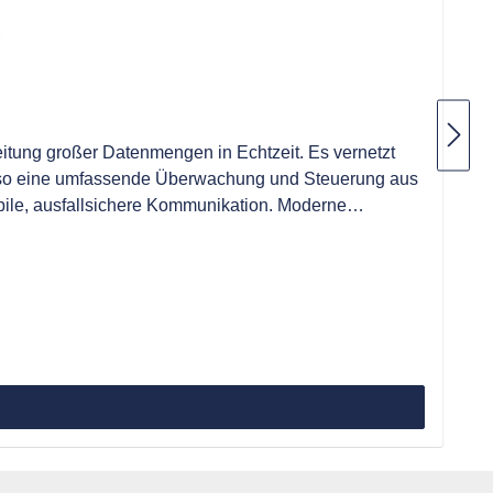
eitung großer Datenmengen in Echtzeit. Es vernetzt
t so eine umfassende Überwachung und Steuerung aus
bile, ausfallsichere Kommunikation. Moderne
IOG851 zur flexiblen Lösung für anspruchsvolle IoT-
gieanlagen und Infrastruktur Datenlogging und Edge-Analytics in Fertigung und Prozessindustrie