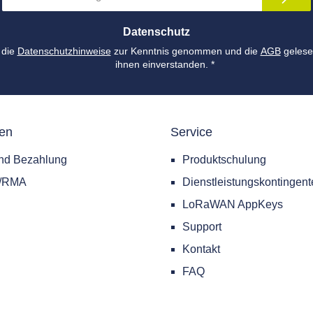
Adresse
*
Datenschutz
 die
Datenschutzhinweise
zur Kenntnis genommen und die
AGB
gelese
ihnen einverstanden.
*
nen
Service
nd Bezahlung
Produktschulung
e/RMA
Dienstleistungskontingent
LoRaWAN AppKeys
Support
Kontakt
FAQ