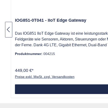
IOG851-0T041 - IIoT Edge Gateway
Das IOG851 IIoT Edge Gateway ist eine leistungsstarke
Feldgeräte wie Sensoren, Aktoren, Steuerungen oder
der Ferne. Dank 4G LTE, Gigabit Ethernet, Dual-Band 
Protokolle, Sicherheitsfunktionen und eine offene En
Produktnummer:
004215
und Industrieanwendungen. Hauptmerkmale IIoT-Gateway für Echtzeit-Datenerfassung, Analyse und Weiterleitung Multi-WAN mit 4G LTE (Cat.4 oder Cat.6), Gigabit
Ethernet und Dual-Band WiFi MQTT-Broker und OPC UA Server für Cloud- und Industrieprotokolle Serielle RS232/RS485-Schnittstelle sowie digitale I/Os Edge-Computing-
Funktionen mit Python-Programmierung und AMIT Linux SDK Sichere Kommunikation durch VPN, Firewall, TR-069 und SNMPv3 USB-Logging für Da
449,00 €*
Diagnosen Zwei SIM-Slots für Provider-Redundanz Anwendungsgebiete Industrial IoT und Maschinenvernetzung Cloud-Integration für Fernüberwachung und Steuerung
Preise exkl. MwSt. zzgl. Versandkosten