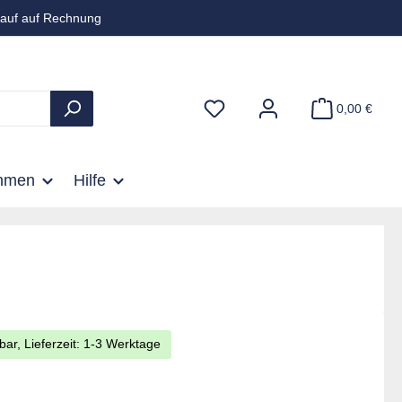
auf auf Rechnung
0,00 €
hmen
Hilfe
bar, Lieferzeit: 1-3 Werktage
is:
€