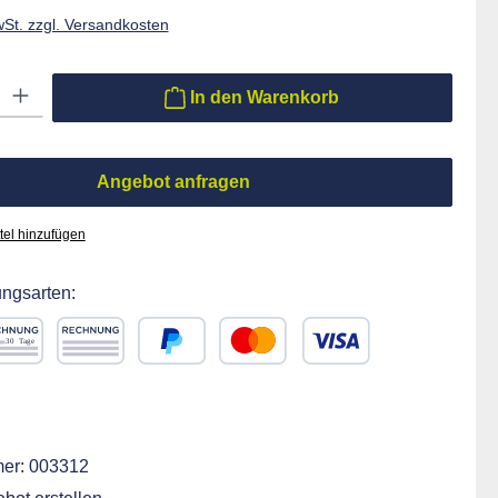
wSt. zzgl. Versandkosten
ib den gewünschten Wert ein oder benutze die Schaltflächen um die Anzahl zu er
In den Warenkorb
Angebot anfragen
tel hinzufügen
ngsarten:
chnung 30 Tage
Rechnung
PayPal
Kredit- oder Debitkarte
ift
er:
003312