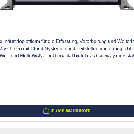
 Industrieplattform für die Erfassung, Verarbeitung und Weiterl
 Maschinen mit Cloud-Systemen und Leitstellen und ermöglich
WiFi und Multi-WAN-Funktionalität bietet das Gateway eine sta
twicklungsplattform mit Python und AMIT Linux SDK machen das 
tenaufzeichnung und
Smart-City-Lösungen und ITS-Systeme Überwachung von Ener
In den Warenkorb