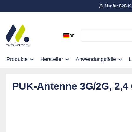
Nur für B2B-K
 Hauptinhalt springen
Zur Suche springen
Zur Hauptnavigation springen
DE
Produkte
Hersteller
Anwendungsfälle
PUK-Antenne 3G/2G, 2,4
Bildergalerie überspringen