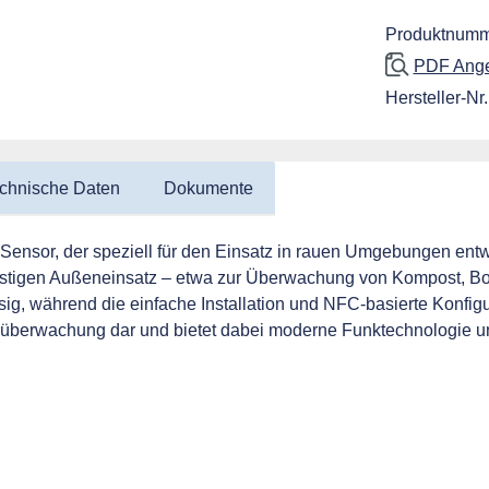
SEPA Lastschr
Produktnumm
PDF Angeb
Hersteller-Nr.
chnische Daten
Dokumente
nsor, der speziell für den Einsatz in rauen Umgebungen entwic
ristigen Außeneinsatz – etwa zur Überwachung von Kompost, Bo
ig, während die einfache Installation und NFC-basierte Konfigu
urüberwachung dar und bietet dabei moderne Funktechnologie u