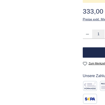
Regulärer Pre
333,00
Preise exkl. M
Produkt Anzahl: G
Zum Merkzet
Unsere Zahlu
Vorkasse
Re