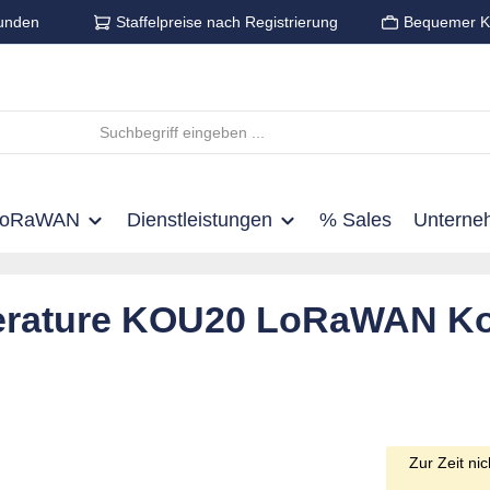
unden
Staffelpreise nach Registrierung
Bequemer K
LoRaWAN
Dienstleistungen
% Sales
Unterne
erature KOU20 LoRaWAN K
Zur Zeit ni