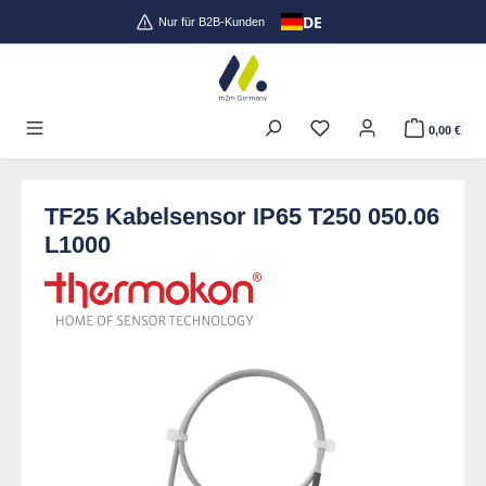
DE
Zum Hauptinhalt springen
Nur für B2B-Kunden
0,00 €
TF25 Kabelsensor IP65 T250 050.06
L1000
Bildergalerie überspringen