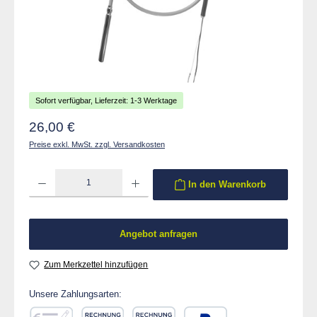
Sofort verfügbar, Lieferzeit: 1-3 Werktage
Regulärer Preis:
26,00 €
Preise exkl. MwSt. zzgl. Versandkosten
Produkt Anzahl: Gib den gewünschten Wert ein oder benutze die Schaltflächen um die 
In den Warenkorb
Angebot anfragen
Zum Merkzettel hinzufügen
Unsere Zahlungsarten: