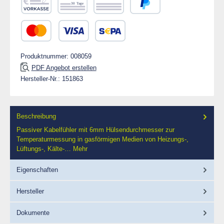
Vorkasse
Rechnung 30 Tage
Rechnung
PayPal
Kredit- oder Debitkarte
SEPA Lastschrift
Produktnummer:
008059
PDF Angebot erstellen
Hersteller-Nr.:
151863
Beschreibung
Passiver Kabelfühler mit 6mm Hülsendurchmesser zur
Temperaturmessung in gasförmigen Medien von Heizungs-,
Lüftungs-, Kälte-…
Mehr
Eigenschaften
Hersteller
Dokumente