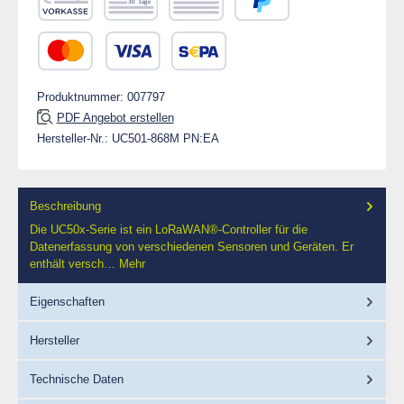
Vorkasse
Rechnung 30 Tage
Rechnung
PayPal
Kredit- oder Debitkarte
SEPA Lastschrift
Produktnummer:
007797
PDF Angebot erstellen
Hersteller-Nr.:
UC501-868M PN:EA
Beschreibung
Die UC50x-Serie ist ein LoRaWAN®-Controller für die
Datenerfassung von verschiedenen Sensoren und Geräten. Er
enthält versch…
Mehr
Eigenschaften
Hersteller
Technische Daten