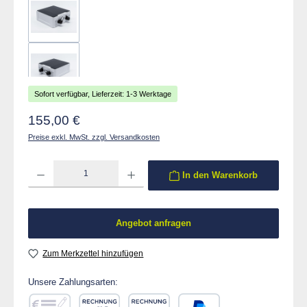
Sofort verfügbar, Lieferzeit: 1-3 Werktage
Regulärer Preis:
155,00 €
Preise exkl. MwSt. zzgl. Versandkosten
Produkt Anzahl: Gib den gewünschten Wert ein oder benutze die Schaltflächen um die 
In den Warenkorb
Angebot anfragen
Zum Merkzettel hinzufügen
Unsere Zahlungsarten: