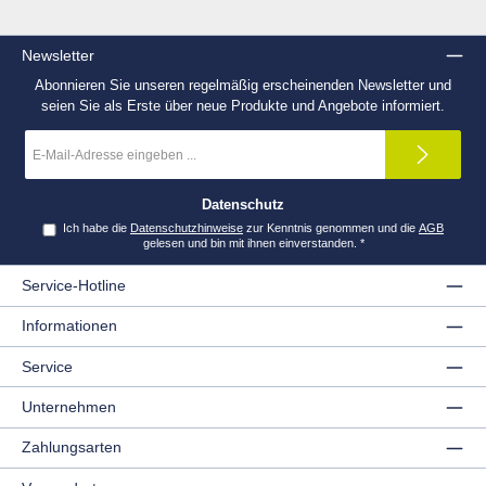
Newsletter
Abonnieren Sie unseren regelmäßig erscheinenden Newsletter und
seien Sie als Erste über neue Produkte und Angebote informiert.
E-
Mail-
Adresse
*
Datenschutz
Ich habe die
Datenschutzhinweise
zur Kenntnis genommen und die
AGB
gelesen und bin mit ihnen einverstanden.
*
Service-Hotline
Informationen
Service
Unternehmen
Zahlungsarten