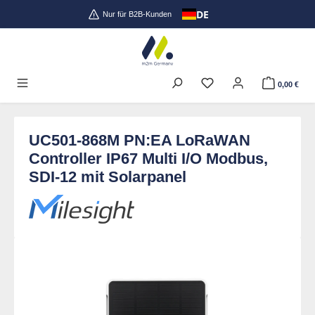
DE
Zum Hauptinhalt springen
Nur für B2B-Kunden
0,00 €
UC501-868M PN:EA LoRaWAN
Controller IP67 Multi I/O Modbus,
SDI-12 mit Solarpanel
Bildergalerie überspringen