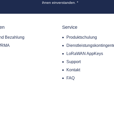
ihnen einverstanden.
*
nen
Service
nd Bezahlung
Produktschulung
e/RMA
Dienstleistungskontingent
LoRaWAN AppKeys
Support
Kontakt
FAQ