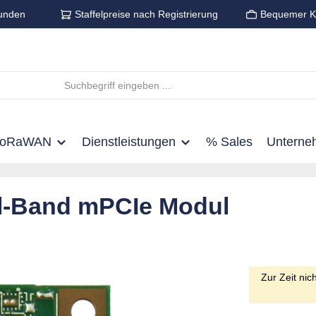
unden
Staffelpreise nach Registrierung
Bequemer K
LoRaWAN
Dienstleistungen
% Sales
Unterne
-Band mPCIe Modul
Zur Zeit nic