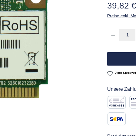
Regulärer Pre
39,82 
Preise exkl. M
Produkt Anzahl: G
Zum Merkzet
Unsere Zahlu
Vorkasse
Re
SEPA Lastschr