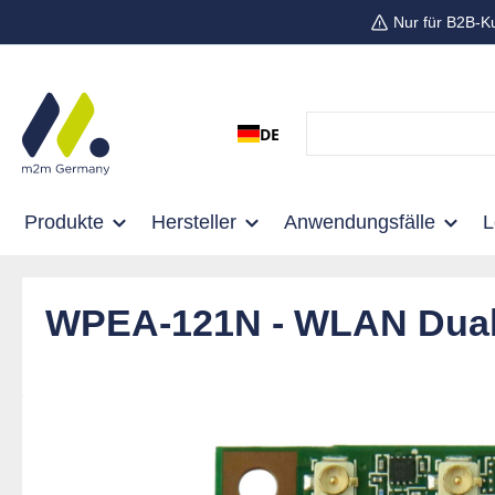
Nur für B2B-K
 Hauptinhalt springen
Zur Suche springen
Zur Hauptnavigation springen
DE
Produkte
Hersteller
Anwendungsfälle
WPEA-121N - WLAN Dual
Bildergalerie überspringen