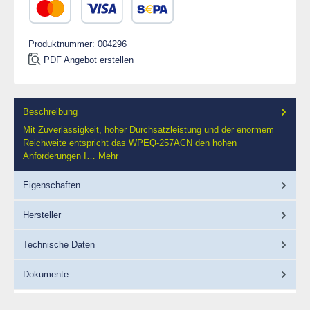
Kredit- oder Debitkarte
SEPA Lastschrift
Produktnummer:
004296
PDF Angebot erstellen
Beschreibung
Mit Zuverlässigkeit, hoher Durchsatzleistung und der enormem
Reichweite entspricht das WPEQ-257ACN den hohen
Anforderungen I…
Mehr
Eigenschaften
Hersteller
Technische Daten
Dokumente