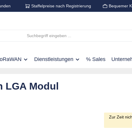
unden
Staffelpreise nach Registrierung
Bequemer K
LoRaWAN
Dienstleistungen
% Sales
Unterne
th LGA Modul
Zur Zeit nic