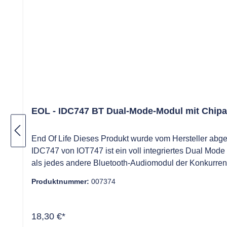
EOL - IDC747 BT Dual-Mode-Modul mit Chip
End Of Life Dieses Produkt wurde vom Hersteller abg
IDC747 von IOT747 ist ein voll integriertes Dual Mod
als jedes andere Bluetooth-Audiomodul der Konkurren
Lebensdauer und ist einfach zu beschaffen. Besonderheiten: Mehrere Verbindungen. Empfänger oder Sender Gleichzeitiges BLE und klassisches Blu
Produktnummer:
007374
LED, UART, I2C, USB, IOs Interfaces
18,30 €*