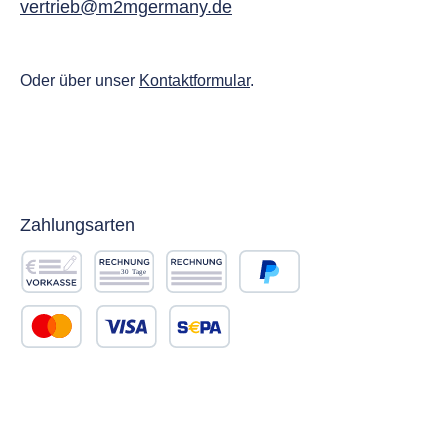
vertrieb@m2mgermany.de
Oder über unser
Kontaktformular
.
Zahlungsarten
Vorkasse
Rechnung 30 Tage
Rechnung
PayPal
Kredit- oder Debitkarte
SEPA Lastschrift