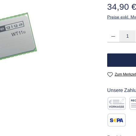
Regulärer Pre
34,90 
Preise exkl. M
Produkt Anzahl: G
Zum Merkzet
Unsere Zahlu
Vorkasse
Re
SEPA Lastschr