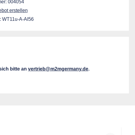
er:
004054
ot erstellen
:
WT11u-A-AI56
ich bitte an
vertrieb@m2mgermany.de
.