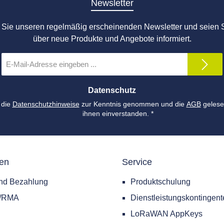
Newsletter
Sie unseren regelmäßig erscheinenden Newsletter und seien S
über neue Produkte und Angebote informiert.
E-
Mail-
Adresse
*
Datenschutz
 die
Datenschutzhinweise
zur Kenntnis genommen und die
AGB
gelese
ihnen einverstanden.
*
nen
Service
nd Bezahlung
Produktschulung
e/RMA
Dienstleistungskontingent
LoRaWAN AppKeys