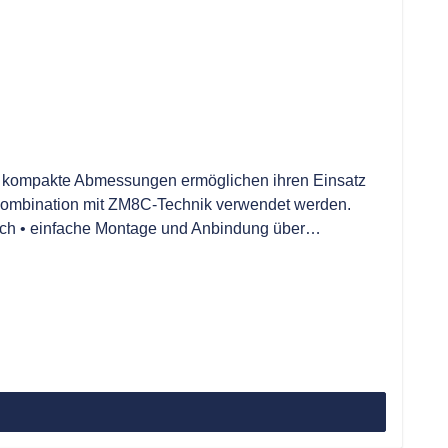
m kompakte Abmessungen ermöglichen ihren Einsatz
r Kombination mit ZM8C-Technik verwendet werden.
lich • einfache Montage und Anbindung über
odellpalette für unterschiedliche Eingangsströme •
Ausgang durch Diode geschützt • flammsicher nach UL-