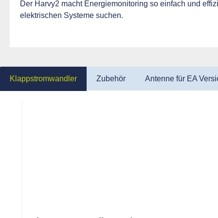
Der Harvy2 macht Energiemonitoring so einfach und effizie
elektrischen Systeme suchen.
Klappstromwandler
Zubehör
Antenne für EA Versi
Produktgalerie überspringen