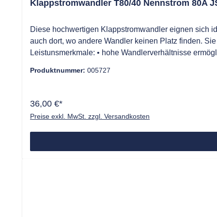
Klappstromwandler T80/40 Nennstrom 80A J
Diese hochwertigen Klappstromwandler eignen sich 
auch dort, wo andere Wandler keinen Platz finden. Si
Leistunsmerkmale: • hohe Wandlerverhältnisse ermögli
verpolungssichere Steckverbinder, minimaler Verkabel
Produktnummer:
005727
großer Strombereich • ausgezeichnete Temperaturstabil
94VO • Standardabweichung bei ZM8C-Verwendung: <
36,00 €*
Preise exkl. MwSt. zzgl. Versandkosten