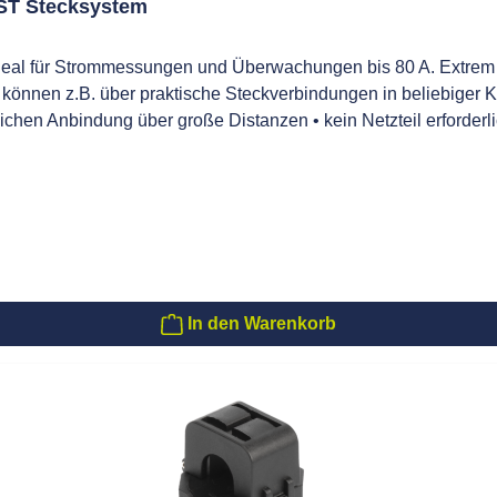
ST Stecksystem
ideal für Strommessungen und Überwachungen bis 80 A. Extre
e können z.B. über praktische Steckverbindungen in beliebige
chen Anbindung über große Distanzen • kein Netzteil erforder
ungsaufwand in Verbindung mit Standard-Patchkabeln • breite M
ität • zulässige Betriebstemperatur: -20 – 50 °C • ab 150 A: 
1% bei Strömen >3% vom Nominalstrom des betr. Wandlers
In den Warenkorb