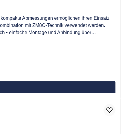
m kompakte Abmessungen ermöglichen ihren Einsatz
r Kombination mit ZM8C-Technik verwendet werden.
lich • einfache Montage und Anbindung über
odellpalette für unterschiedliche Eingangsströme •
Ausgang durch Diode geschützt • flammsicher nach UL-