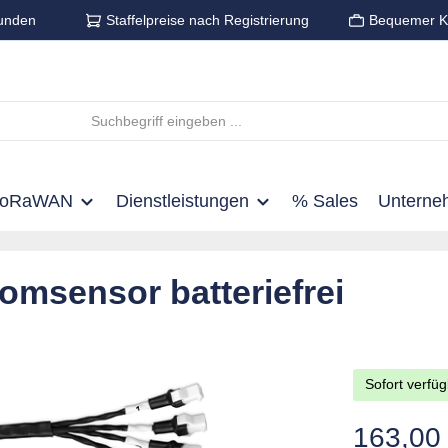
unden
Staffelpreise nach Registrierung
Bequemer K
LoRaWAN
Dienstleistungen
% Sales
Unterne
msensor batteriefrei
Sofort verfüg
Regulärer Pre
163,00