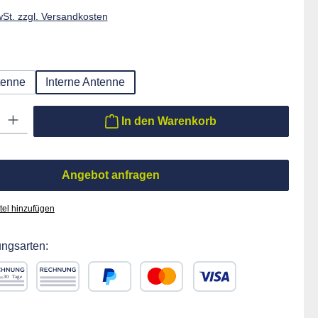
wSt. zzgl. Versandkosten
ählen
tenne
Interne Antenne
ib den gewünschten Wert ein oder benutze die Schaltflächen um die Anzahl zu er
In den Warenkorb
Angebot anfragen
tel hinzufügen
ngsarten:
chnung 30 Tage
Rechnung
PayPal
Kredit- oder Debitkarte