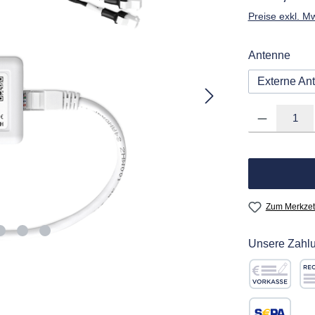
Preise exkl. M
ausw
Antenne
Externe An
Produkt Anzahl: G
Zum Merkzet
Unsere Zahlu
Vorkasse
Re