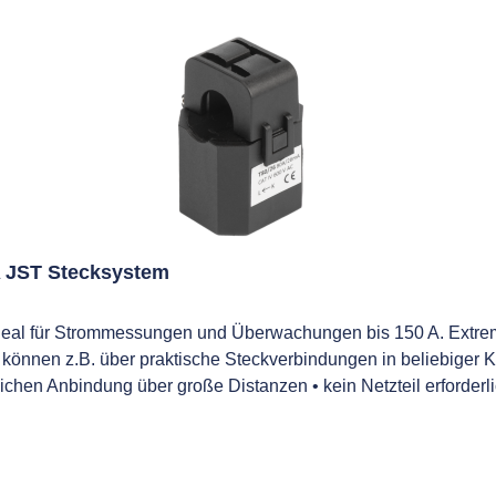
 JST Stecksystem
ideal für Strommessungen und Überwachungen bis 150 A. Extr
e können z.B. über praktische Steckverbindungen in beliebige
chen Anbindung über große Distanzen • kein Netzteil erforder
ungsaufwand in Verbindung mit Standard-Patchkabeln • breite M
ität • zulässige Betriebstemperatur: -20 – 50 °C • ab 150 A: 
1% bei Strömen >3% vom Nominalstrom des betr. Wandlers