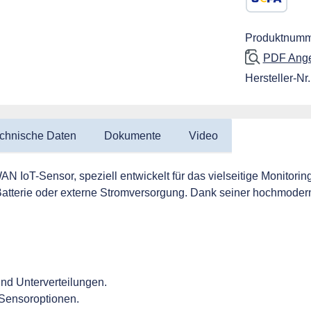
SEPA Lastschr
Produktnumm
PDF Angeb
Hersteller-Nr.
chnische Daten
Dokumente
Video
AN IoT-Sensor, speziell entwickelt für das vielseitige Monitori
atterie oder externe Stromversorgung. Dank seiner hochmodern
und Unterverteilungen.
Sensoroptionen.