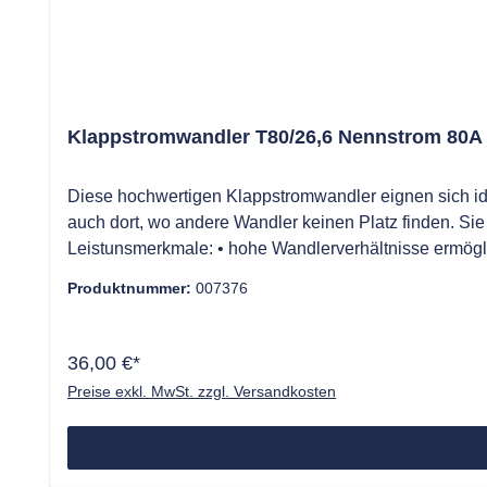
Klappstromwandler T80/26,6 Nennstrom 80A
Diese hochwertigen Klappstromwandler eignen sich 
auch dort, wo andere Wandler keinen Platz finden. Si
Leistunsmerkmale: • hohe Wandlerverhältnisse ermögli
verpolungssichere Steckverbinder, minimaler Verkabel
Produktnummer:
007376
großer Strombereich • ausgezeichnete Temperaturstabil
94VO • Standardabweichung bei ZM8C-Verwendung: <
36,00 €*
Preise exkl. MwSt. zzgl. Versandkosten