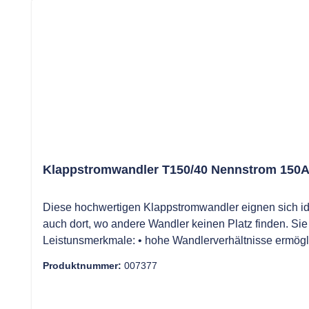
Klappstromwandler T150/40 Nennstrom 150A
Diese hochwertigen Klappstromwandler eignen sich 
auch dort, wo andere Wandler keinen Platz finden. Si
Leistunsmerkmale: • hohe Wandlerverhältnisse ermögli
verpolungssichere Steckverbinder, minimaler Verkabel
Produktnummer:
007377
großer Strombereich • ausgezeichnete Temperaturstabil
94VO • Standardabweichung bei ZM8C-Verwendung: <