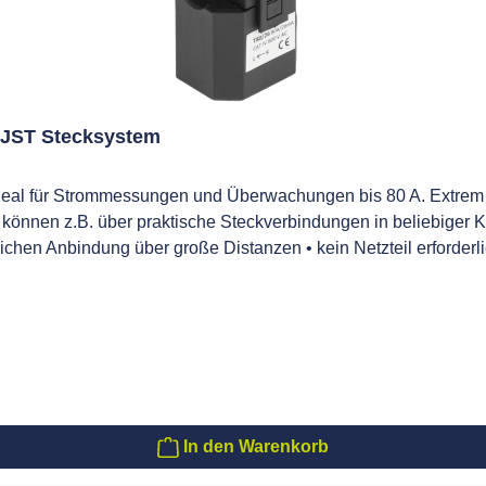
 JST Stecksystem
ideal für Strommessungen und Überwachungen bis 80 A. Extre
e können z.B. über praktische Steckverbindungen in beliebige
chen Anbindung über große Distanzen • kein Netzteil erforder
ungsaufwand in Verbindung mit Standard-Patchkabeln • breite M
ität • zulässige Betriebstemperatur: -20 – 50 °C • ab 150 A: 
1% bei Strömen >3% vom Nominalstrom des betr. Wandlers
In den Warenkorb