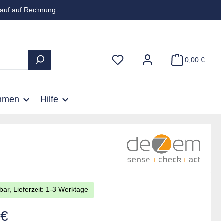
auf auf Rechnung
0,00 €
hmen
Hilfe
bar, Lieferzeit: 1-3 Werktage
is:
 €