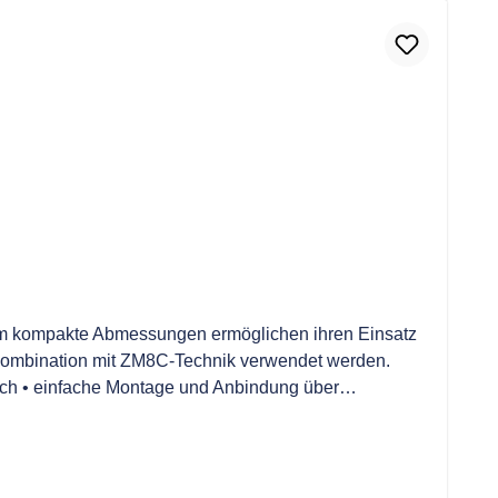
em kompakte Abmessungen ermöglichen ihren Einsatz
r Kombination mit ZM8C-Technik verwendet werden.
lich • einfache Montage und Anbindung über
odellpalette für unterschiedliche Eingangsströme •
Ausgang durch Diode geschützt • flammsicher nach UL-