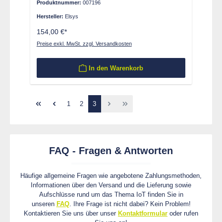
Produktnummer:
007196
Hersteller:
Elsys
154,00 €*
Preise exkl. MwSt. zzgl. Versandkosten
In den Warenkorb
Seite
Seite
Seite
1
2
3
FAQ - Fragen & Antworten
Häufige allgemeine Fragen wie angebotene Zahlungsmethoden,
Informationen über den Versand und die Lieferung sowie
Aufschlüsse rund um das Thema IoT finden Sie in
unseren
FAQ
. Ihre Frage ist nicht dabei? Kein Problem!
Kontaktieren Sie uns über unser
Kontaktformular
oder rufen