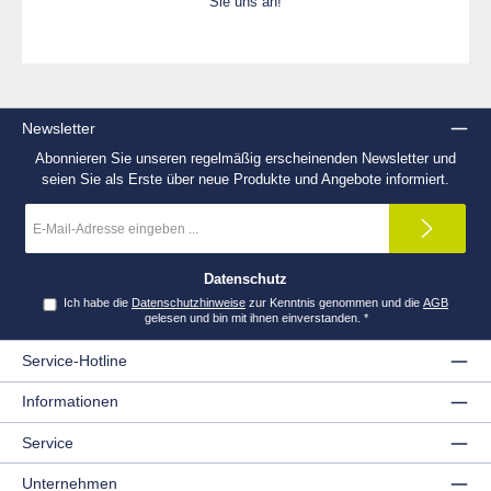
Sie uns an!
Newsletter
Abonnieren Sie unseren regelmäßig erscheinenden Newsletter und
seien Sie als Erste über neue Produkte und Angebote informiert.
E-
Mail-
Adresse
*
Datenschutz
Ich habe die
Datenschutzhinweise
zur Kenntnis genommen und die
AGB
gelesen und bin mit ihnen einverstanden.
*
Service-Hotline
Informationen
Service
Unternehmen