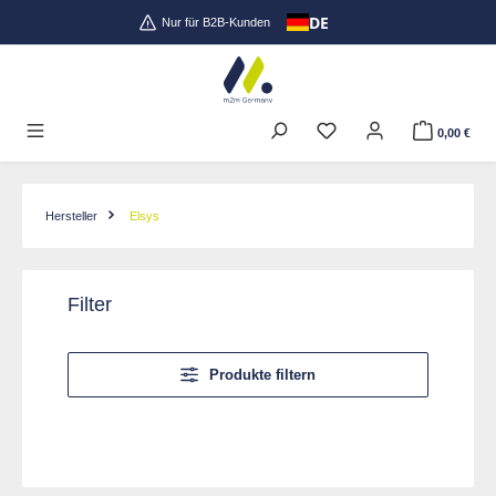
DE
Zum Hauptinhalt springen
Nur für B2B-Kunden
0,00 €
Hersteller
Elsys
Filter
Produkte filtern