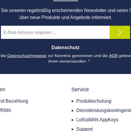
Sie unseren regelmäßig erscheinenden Newsletter und seien S
über neue Produkte und Angebote informiert.
E-
Mail-
Adresse
*
Datenschutz
 die
Datenschutzhinweise
zur Kenntnis genommen und die
AGB
gelese
ihnen einverstanden.
*
nen
Service
nd Bezahlung
Produktschulung
e/RMA
Dienstleistungskontingent
LoRaWAN AppKeys
Support