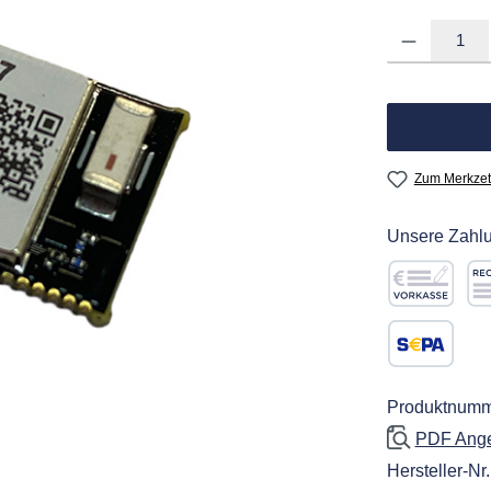
Produkt Anzahl: G
Zum Merkzet
Unsere Zahlu
Vorkasse
Re
SEPA Lastschr
Produktnumm
PDF Angeb
Hersteller-Nr.