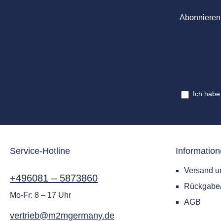
Abonnieren 
Ich habe
Service-Hotline
Informatio
Versand u
+496081 – 5873860
Rückgab
Mo-Fr: 8 – 17 Uhr
AGB
vertrieb@m2mgermany.de