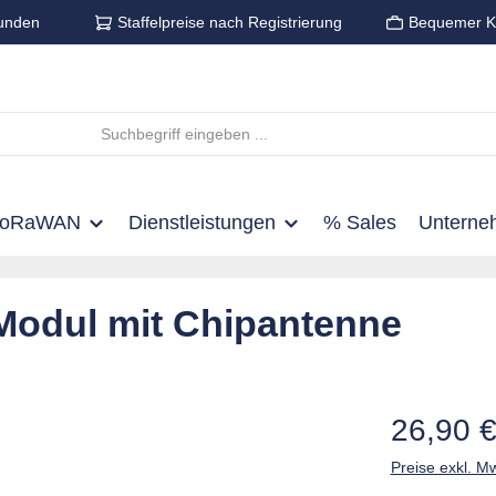
unden
Staffelpreise nach Registrierung
Bequemer K
LoRaWAN
Dienstleistungen
% Sales
Unterne
Modul mit Chipantenne
Regulärer Pre
26,90 
Preise exkl. M