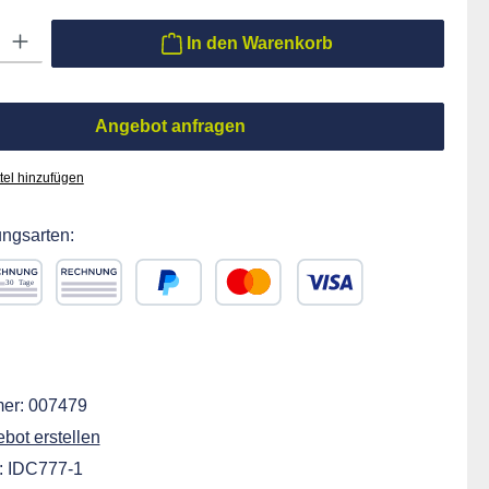
ib den gewünschten Wert ein oder benutze die Schaltflächen um die Anzahl zu er
In den Warenkorb
Angebot anfragen
tel hinzufügen
ngsarten:
chnung 30 Tage
Rechnung
PayPal
Kredit- oder Debitkarte
ift
er:
007479
ot erstellen
:
IDC777-1