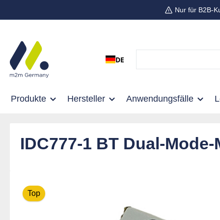
Nur für B2B-K
 Hauptinhalt springen
Zur Suche springen
Zur Hauptnavigation springen
DE
Produkte
Hersteller
Anwendungsfälle
IDC777-1 BT Dual-Mode-
Bildergalerie überspringen
Top