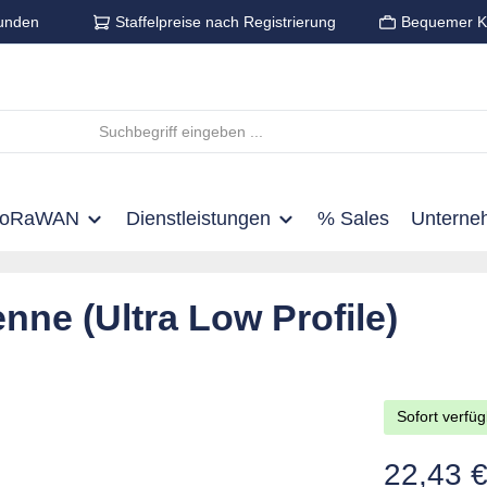
unden
Staffelpreise nach Registrierung
Bequemer K
LoRaWAN
Dienstleistungen
% Sales
Unterne
ne (Ultra Low Profile)
Sofort verfüg
Regulärer Pre
22,43 