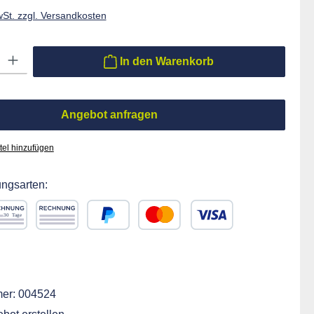
wSt. zzgl. Versandkosten
ib den gewünschten Wert ein oder benutze die Schaltflächen um die Anzahl zu er
In den Warenkorb
Angebot anfragen
tel hinzufügen
ngsarten:
chnung 30 Tage
Rechnung
PayPal
Kredit- oder Debitkarte
ift
er:
004524