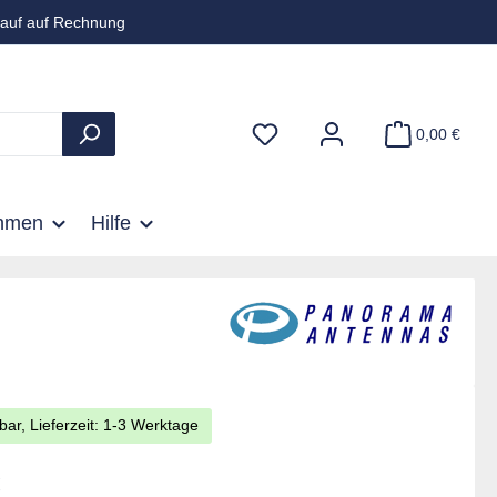
auf auf Rechnung
0,00 €
hmen
Hilfe
bar, Lieferzeit: 1-3 Werktage
is:
€