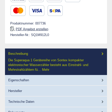
Vorkasse
Rechnung 30 Tage
Rechnung
PayPal
Kredit- oder Debitkarte
SEPA Lastschrift
Produktnummer:
007736
PDF Angebot erstellen
Hersteller-Nr.:
SQ1M912L0
Beschreibung
Die Superaqua 1 Gerätereihe von Sontex kompakter
elektronischer Wasserzähler besteht aus Einstrahl- und
Mehrstrahlzählern fü…
Mehr
Eigenschaften
Hersteller
Technische Daten