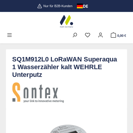
DE
Zum Hauptinhalt springen
Nur für B2B-Kunden
0,00 €
SQ1M912L0 LoRaWAN Superaqua
1 Wasserzähler kalt WEHRLE
Unterputz
Bildergalerie überspringen