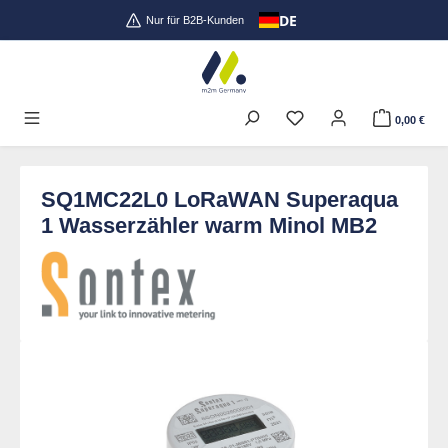
DE
Zum Hauptinhalt springen
Nur für B2B-Kunden
0,00 €
SQ1MC22L0 LoRaWAN Superaqua
1 Wasserzähler warm Minol MB2
Bildergalerie überspringen