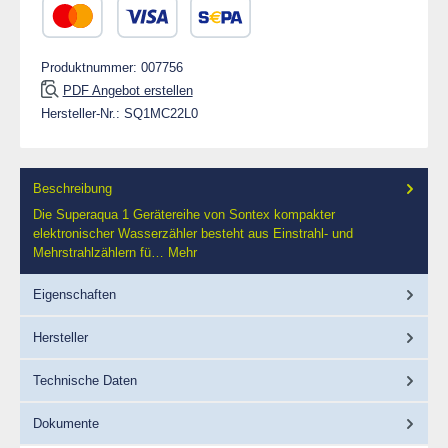
Kredit- oder Debitkarte
SEPA Lastschrift
Produktnummer:
007756
PDF Angebot erstellen
Hersteller-Nr.:
SQ1MC22L0
Beschreibung
Die Superaqua 1 Gerätereihe von Sontex kompakter
elektronischer Wasserzähler besteht aus Einstrahl- und
Mehrstrahlzählern fü…
Mehr
Eigenschaften
Hersteller
Technische Daten
Dokumente