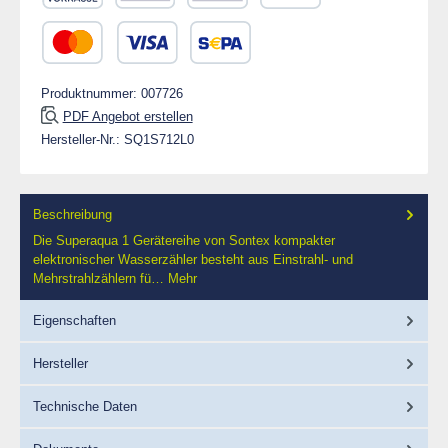
Vorkasse
Rechnung 30 Tage
Rechnung
PayPal
Kredit- oder Debitkarte
SEPA Lastschrift
Produktnummer:
007726
PDF Angebot erstellen
Hersteller-Nr.:
SQ1S712L0
Beschreibung
Die Superaqua 1 Gerätereihe von Sontex kompakter
elektronischer Wasserzähler besteht aus Einstrahl- und
Mehrstrahlzählern fü…
Mehr
Eigenschaften
Hersteller
Technische Daten