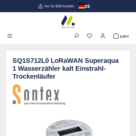
DE
Zum Hauptinhalt springen
Nur für B2B-Kunden
0,00 €
SQ1S712L0 LoRaWAN Superaqua
1 Wasserzähler kalt Einstrahl-
Trockenläufer
Bildergalerie überspringen