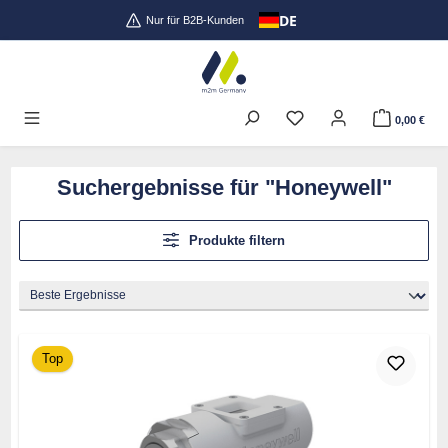
DE
Zum Hauptinhalt springen
Nur für B2B-Kunden
0,00 €
Suchergebnisse für "Honeywell"
Produkte filtern
Top