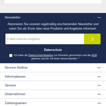
Newsletter
Abonnieren Sie unseren regelmäßig erscheinenden Newsletter und
seien Sie als Erste über neue Produkte und Angebote informiert.
E-
Mail-
Adresse
*
Datenschutz
Ich habe die
Datenschutzhinweise
zur Kenntnis genommen und die
AGB
gelesen und bin mit ihnen einverstanden.
*
Service-Hotline
Informationen
Service
Unternehmen
Zahlungsarten