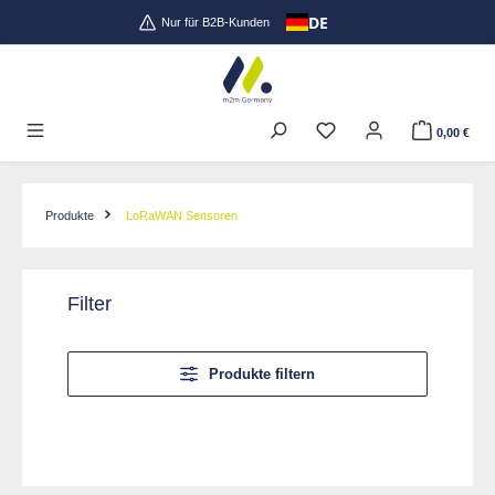
DE
Zum Hauptinhalt springen
Nur für B2B-Kunden
0,00 €
Produkte
LoRaWAN Sensoren
Filter
Produkte filtern