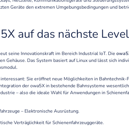
lays, Netzteile, Kommunikationsgeräte und Steuerungssysteme
gesetzten Geräte den extremen Umgebungsbedingungen und bet
5X auf das nächste Level
eut seine Innovationskraft im Bereich Industrial IoT. Die
owa5X
n Gehäuse. Das System basiert auf Linux und lässt sich indivi
nsmodul.
interessant: Sie eröffnet neue Möglichkeiten in Bahntechnik-Pro
Integration der owa5X in bestehende Bahnsysteme wesentlich ei
dustrie – also die ideale Wahl für Anwendungen in Schienen
hrzeuge – Elektronische Ausrüstung.
sche Verträglichkeit für Schienenfahrzeuggeräte.