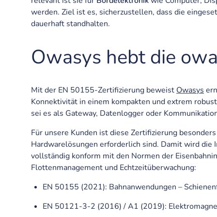
relevant ist sie für
Bordelektronik
wie Computer, Disp
werden. Ziel ist es, sicherzustellen, dass die ein
dauerhaft standhalten.
Owasys hebt die owa
Mit der EN 50155-Zertifizierung beweist
Owasys
ern
Konnektivität in einem kompakten und extrem robuste
sei es als Gateway, Datenlogger oder Kommunikatio
Für unsere Kunden ist diese Zertifizierung besonders 
Hardwarelösungen erforderlich sind. Damit wird die 
vollständig konform mit den Normen der Eisenbahnin
Flottenmanagement und Echtzeitüberwachung:
EN 50155 (2021): Bahnanwendungen – Schienenfa
EN 50121-3-2 (2016) / A1 (2019): Elektromagneti