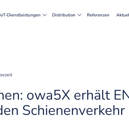
IoT-Dienstleistungen
Distribution
Referenzen
Aktuel
sezeit
enen: owa5X erhält 
r den Schienenverkehr