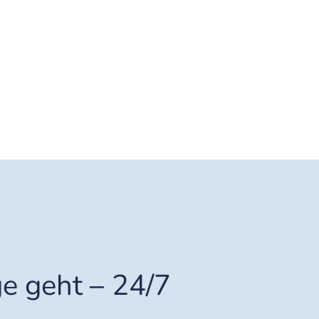
ge geht
–
24/7